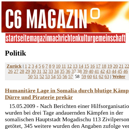
Politik
Zurück
|
1
2
3
4
5
6
7
8
9
10
11
12
13
14
15
16
17
18
19
20
21
2
26
27
28
29
30
31
32
33
34
35
36
37
38
39
40
41
42
43
44
45
46
50
51
52
53
54
55
56
57
58
59
60
61
62
63
|
Weiter
Humanitäre Lage in Somalia durch blutige Kämp
Dürre und Piraterie prekär
15.05.2009 - Nach Berichten einer Hilfsorganisati
wurden bei drei Tage andauernden Kämpfen in der
somalischen Hauptstadt Mogadischu 113 Zivilperso
getötet, 345 weitere wurden den Angaben zufolge ver