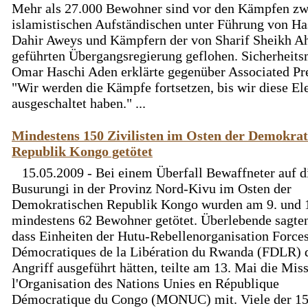
Mehr als 27.000 Bewohner sind vor den Kämpfen zw
islamistischen Aufständischen unter Führung von Ha
Dahir Aweys und Kämpfern der von Sharif Sheikh 
geführten Übergangsregierung geflohen. Sicherheits
Omar Haschi Aden erklärte gegenüber Associated Pr
"Wir werden die Kämpfe fortsetzen, bis wir diese E
ausgeschaltet haben." ...
Mindestens 150 Zivilisten im Osten der Demokrat
Republik Kongo getötet
15.05.2009 - Bei einem Überfall Bewaffneter auf d
Busurungi in der Provinz Nord-Kivu im Osten der
Demokratischen Republik Kongo wurden am 9. und 
mindestens 62 Bewohner getötet. Überlebende sagten
dass Einheiten der Hutu-Rebellenorganisation Force
Démocratiques de la Libération du Rwanda (FDLR) 
Angriff ausgeführt hätten, teilte am 13. Mai die Mis
l'Organisation des Nations Unies en République
Démocratique du Congo (MONUC) mit. Viele der 15