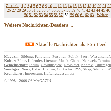
Zurück
|
1
2
3
4
5
6
7
8
9
10
11
12
13
14
15
16
17
18
19
20
21
2
26
27
28
29
30
31
32
33
34
35
36
37
38
39
40
41
42
43
44
45
46
50
51
52
53
54
55
56
57
58
59
60
61
62
63
|
Weiter
Weitere Nachrichten-Dossiers ...
Aktuelle Nachrichten als RSS-Feed
Magazin:
Bildung
,
Panorama
,
Personen
,
Politik
,
Sport
,
Wissenschaft
Kultur:
Filme
,
Kalender
,
Literatur
,
Musik
,
Charts
,
Netzwelt
,
Termine
Gemeinschaft:
Forum
,
Gewinnspiele
,
Newsleter
,
Kontakt
,
Umfragen
Sonstiges:
News
,
Fotos
,
Themen
,
C6
Archiv
,
RSS
,
Shop
,
Sitemap
,
We
Rechtliches:
Impressum
,
Haftungsausschluss
© 1998 - 2009 C6 MAGAZIN