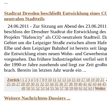
...
Stadtrat Dresden beschließt Entwicklung eines C
neutralen Stadtteils
24.06.2011 - Zur Sitzung am Abend des 23.06.2011
beschloss der Dresdner Stadtrat die Entwicklung des
Projekts "Hafencity" als CO2-neutralem Stadtteil. D
Gebiet um die Leipziger Straße zwischen altem Hafe
Elbe und dem Leipziger Bahnhof ist bereits seit län
die Entwicklung eines neuen Wohn- und Gewerbesta
vorgesehen. Das frühere Industriegebiet verfiel seit
der 1990-er Jahre zusehends und liegt zur Zeit großte
brach. Bereits im letzten Jahr wurde ein ...
Zurück
|
1
2
3
4
5
6
7
8
9
10
11
12
13
14
15
16
17
18
19
20
21
25
26
27
28
29
30
31
32
33
34
35
36
37
38
39
40
41
42
43
44
45
49
50
51
52
53
54
55
56
57
58
59
60
61
62
63
|
Weiter
Weitere Nachrichten-Dossiers ...