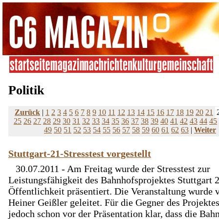
Politik
Zurück
|
1
2
3
4
5
6
7
8
9
10
11
12
13
14
15
16
17
18
19
20
21
25
26
27
28
29
30
31
32
33
34
35
36
37
38
39
40
41
42
43
44
45
49
50
51
52
53
54
55
56
57
58
59
60
61
62
63
|
Weiter
Stuttgart-21-Stresstest vorgestellt
30.07.2011 - Am Freitag wurde der Stresstest zur
Leistungsfähigkeit des Bahnhofsprojektes Stuttgart 
Öffentlichkeit präsentiert. Die Veranstaltung wurde 
Heiner Geißler geleitet. Für die Gegner des Projekte
jedoch schon vor der Präsentation klar, dass die Bah