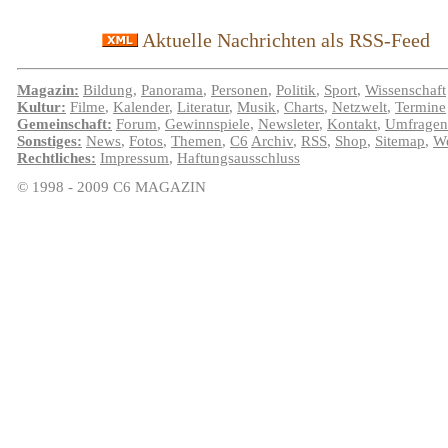
Aktuelle Nachrichten als RSS-Feed
Magazin:
Bildung
,
Panorama
,
Personen
,
Politik
,
Sport
,
Wissenschaft
Kultur:
Filme
,
Kalender
,
Literatur
,
Musik
,
Charts
,
Netzwelt
,
Termine
Gemeinschaft:
Forum
,
Gewinnspiele
,
Newsleter
,
Kontakt
,
Umfragen
Sonstiges:
News
,
Fotos
,
Themen
,
C6
Archiv
,
RSS
,
Shop
,
Sitemap
,
We
Rechtliches:
Impressum
,
Haftungsausschluss
© 1998 - 2009 C6 MAGAZIN