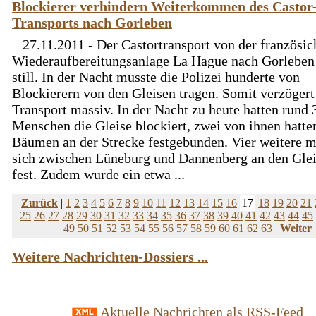
Blockierer verhindern Weiterkommen des Castor
Transports nach Gorleben
27.11.2011 - Der Castortransport von der französi
Wiederaufbereitungsanlage La Hague nach Gorleben 
still. In der Nacht musste die Polizei hunderte von
Blockierern von den Gleisen tragen. Somit verzögert
Transport massiv. In der Nacht zu heute hatten rund 
Menschen die Gleise blockiert, zwei von ihnen hatte
Bäumen an der Strecke festgebunden. Vier weitere 
sich zwischen Lüneburg und Dannenberg an den Gle
fest. Zudem wurde ein etwa ...
Zurück
|
1
2
3
4
5
6
7
8
9
10
11
12
13
14
15
16
17
18
19
20
21
25
26
27
28
29
30
31
32
33
34
35
36
37
38
39
40
41
42
43
44
45
49
50
51
52
53
54
55
56
57
58
59
60
61
62
63
|
Weiter
Weitere Nachrichten-Dossiers ...
Aktuelle Nachrichten als RSS-Feed