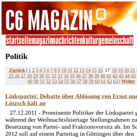
Politik
Zurück
|
1
2
3
4
5
6
7
8
9
10
11
12
13
14
15
16
17
18
19
20
21
25
26
27
28
29
30
31
32
33
34
35
36
37
38
39
40
41
42
43
44
45
49
50
51
52
53
54
55
56
57
58
59
60
61
62
63
|
Weiter
Linkspartei: Debatte über Ablösung von Ernst un
Lötzsch hält an
27.12.2011 - Prominente Politiker der Linkspartei
während der Weihnachtsfeiertage Stellungnahmen zu
Besetzung von Partei- und Fraktionsvorsitz ab. Im
2012 soll auf einem Parteitag in Göttingen über den