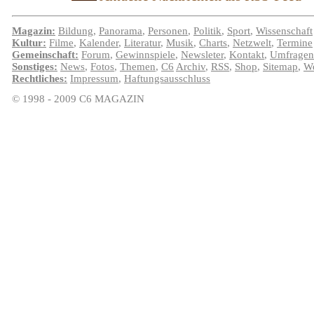
Magazin:
Bildung
,
Panorama
,
Personen
,
Politik
,
Sport
,
Wissenschaft
Kultur:
Filme
,
Kalender
,
Literatur
,
Musik
,
Charts
,
Netzwelt
,
Termine
Gemeinschaft:
Forum
,
Gewinnspiele
,
Newsleter
,
Kontakt
,
Umfragen
Sonstiges:
News
,
Fotos
,
Themen
,
C6
Archiv
,
RSS
,
Shop
,
Sitemap
,
We
Rechtliches:
Impressum
,
Haftungsausschluss
© 1998 - 2009 C6 MAGAZIN