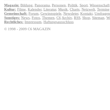
Magazin:
Bildung
,
Panorama
,
Personen
,
Politik
,
Sport
,
Wissenschaft
Kultur:
Filme
,
Kalender
,
Literatur
,
Musik
,
Charts
,
Netzwelt
,
Termine
Gemeinschaft:
Forum
,
Gewinnspiele
,
Newsleter
,
Kontakt
,
Umfragen
Sonstiges:
News
,
Fotos
,
Themen
,
C6
Archiv
,
RSS
,
Shop
,
Sitemap
,
We
Rechtliches:
Impressum
,
Haftungsausschluss
© 1998 - 2009 C6 MAGAZIN