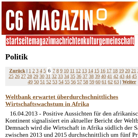
Politik
Zurück
|
1
2
3
4
5
6
7
8
9
10
11
12
13
14
15
16
17
18
19
20
21
25
26
27
28
29
30
31
32
33
34
35
36
37
38
39
40
41
42
43
44
45
49
50
51
52
53
54
55
56
57
58
59
60
61
62
63
|
Weiter
Weltbank erwartet überdurchschnittliches
Wirtschaftswachstum in Afrika
16.04.2013 - Positive Aussichten für den afrikanis
Kontinent signalisiert ein aktueller Bericht der Welt
Demnach wird die Wirtschaft in Afrika südlich der S
zwischen 2013 und 2015 durchschnittlich um fünf Pr