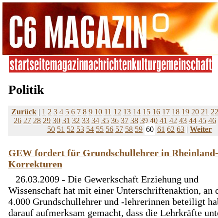
Politik
Zurück
|
1
2
3
4
5
6
7
8
9
10
11
12
13
14
15
16
17
18
19
20
21
2
26
27
28
29
30
31
32
33
34
35
36
37
38
39
40
41
42
43
44
45
46
50
51
52
53
54
55
56
57
58
59
60
61
62
63
|
Weiter
GEW fordert für Grundschullehrer in Rheinland-
Korrekturen
26.03.2009 - Die Gewerkschaft Erziehung und
Wissenschaft hat mit einer Unterschriftenaktion, an 
4.000 Grundschullehrer und -lehrerinnen beteiligt ha
darauf aufmerksam gemacht, dass die Lehrkräfte unt