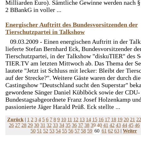
Milliarden Euro). Sämtliche Gewinne werden nach §
2 BBankG in voller ...
Energischer Auftritt des Bundesvorsitzenden der
Tierschutzpartei in Talkshow
09.03.2009 - Einen energischen Auftritt in der Tal
lieferte Stefan Bernhard Eck, Bundesvorsitzender de
Tierschutzpartei, in der Talkshow "diskuTIER" des 
TIER.TV am letzten Mittwoch ab. Das Thema der S
lautete "Jetzt ist Schluss mit lecker: Bleibt der Tiers
auf der Strecke?". Weitere Gäste waren der durch die
Castingshow "Deutschland sucht den Superstar" bek
gewordene Sänger Daniel Küblböck sowie der CDU-
Bundestagsabgeordnete Franz Josef Holzenkamp und
passionierte Jäger Harald Prüß. Eck stellte ...
Zurück
|
1
2
3
4
5
6
7
8
9
10
11
12
13
14
15
16
17
18
19
20
21
2
26
27
28
29
30
31
32
33
34
35
36
37
38
39
40
41
42
43
44
45
46
50
51
52
53
54
55
56
57
58
59
60
61
62
63
|
Weiter