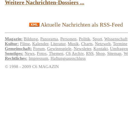
Weitere Nachrichten-Dossiers ...
Aktuelle Nachrichten als RSS-Feed
Magazin:
Bildung
,
Panorama
,
Personen
,
Politik
,
Sport
,
Wissenschaft
Kultur:
Filme
,
Kalender
,
Literatur
,
Musik
,
Charts
,
Netzwelt
,
Termine
Gemeinschaft:
Forum
,
Gewinnspiele
,
Newsleter
,
Kontakt
,
Umfragen
Sonstiges:
News
,
Fotos
,
Themen
,
C6
Archiv
,
RSS
,
Shop
,
Sitemap
,
We
Rechtliches:
Impressum
,
Haftungsausschluss
© 1998 - 2009 C6 MAGAZIN