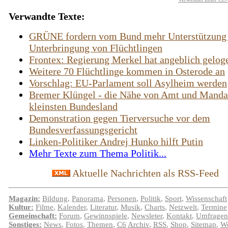
Verwandte Texte:
GRÜNE fordern vom Bund mehr Unterstützung 
Unterbringung von Flüchtlingen
Frontex: Regierung Merkel hat angeblich gelog
Weitere 70 Flüchtlinge kommen in Osterode an
Vorschlag: EU-Parlament soll Asylheim werden
Bremer Klüngel - die Nähe von Amt und Manda
kleinsten Bundesland
Demonstration gegen Tierversuche vor dem
Bundesverfassungsgericht
Linken-Politiker Andrej Hunko hilft Putin
Mehr Texte zum Thema Politik...
Aktuelle Nachrichten als RSS-Feed
Magazin:
Bildung
,
Panorama
,
Personen
,
Politik
,
Sport
,
Wissenschaft
Kultur:
Filme
,
Kalender
,
Literatur
,
Musik
,
Charts
,
Netzwelt
,
Termine
Gemeinschaft:
Forum
,
Gewinnspiele
,
Newsleter
,
Kontakt
,
Umfragen
Sonstiges:
News
,
Fotos
,
Themen
,
C6
Archiv
,
RSS
,
Shop
,
Sitemap
,
We