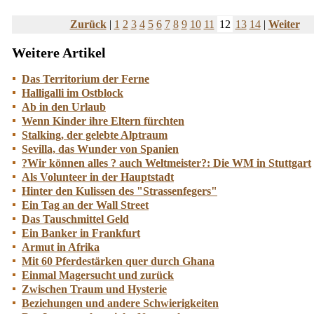
Zurück
|
1
2
3
4
5
6
7
8
9
10
11
12
13
14
|
Weiter
Weitere Artikel
Das Territorium der Ferne
Halligalli im Ostblock
Ab in den Urlaub
Wenn Kinder ihre Eltern fürchten
Stalking, der gelebte Alptraum
Sevilla, das Wunder von Spanien
?Wir können alles ? auch Weltmeister?: Die WM in Stuttgart
Als Volunteer in der Hauptstadt
Hinter den Kulissen des "Strassenfegers"
Ein Tag an der Wall Street
Das Tauschmittel Geld
Ein Banker in Frankfurt
Armut in Afrika
Mit 60 Pferdestärken quer durch Ghana
Einmal Magersucht und zurück
Zwischen Traum und Hysterie
Beziehungen und andere Schwierigkeiten