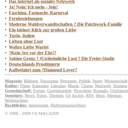
Das Internet als soziales Netzwerk
Ja! Nein! Ich mein - Jein!
Fasching, Fastnacht, Karneval
Fernbeziehungen
Moderne Wahlverwandtschaften ? Die Patchwork-Familie
Ein kleiner Klick zur großen Liebe
Turin, Italien
Lieben ohne Lust
Wahre Liebe Wartet
?Kein Sex vor der Ehe!?
Sabine Grenz ? (Un)heimliche Lust ? Die Freier-Studie
Deutschlands Prostituierte
Kaffeefahrt zum ?Diamond Lover?
Magazin:
Bildung
,
Panorama
,
Personen
,
Politik
,
Sport
,
Wissenschaft
Kultur:
Filme
,
Kalender
,
Literatur
,
Musik
,
Charts
,
Netzwelt
,
Termine
Gemeinschaft:
Forum
,
Gewinnspiele
,
Newsleter
,
Kontakt
,
Umfragen
Sonstiges:
News
,
Fotos
,
Themen
,
C6
Archiv
,
RSS
,
Shop
,
Sitemap
,
Weihnachten
Rechtliches:
Impressum
,
Haftungsausschluss
© 1998 - 2009 C6 MAGAZIN