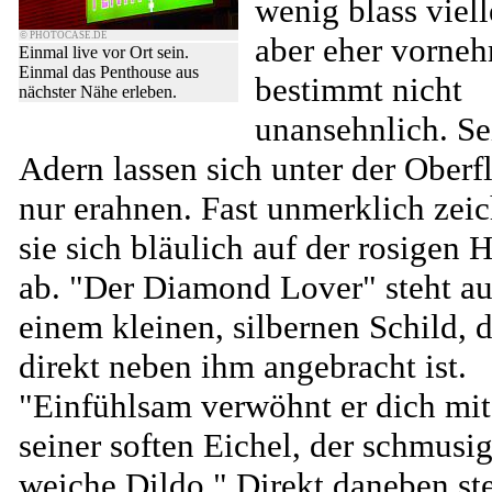
wenig blass viell
© PHOTOCASE.DE
aber eher vorneh
Einmal live vor Ort sein.
Einmal das Penthouse aus
bestimmt nicht
nächster Nähe erleben.
unansehnlich. Se
Adern lassen sich unter der Oberf
nur erahnen. Fast unmerklich zei
sie sich bläulich auf der rosigen 
ab. "Der Diamond Lover" steht au
einem kleinen, silbernen Schild, 
direkt neben ihm angebracht ist.
"Einfühlsam verwöhnt er dich mit
seiner soften Eichel, der schmusi
weiche Dildo." Direkt daneben st