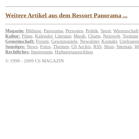
Weitere Artikel aus dem Ressort Panorama ...
Magazin:
Bildung
,
Panorama
,
Personen
,
Politik
,
Sport
,
Wissenschaft
Kultur:
Filme
,
Kalender
,
Literatur
,
Musik
,
Charts
,
Netzwelt
,
Termine
Gemeinschaft:
Forum
,
Gewinnspiele
,
Newsleter
,
Kontakt
,
Umfragen
Sonstiges:
News
,
Fotos
,
Themen
,
C6
Archiv
,
RSS
,
Shop
,
Sitemap
,
We
Rechtliches:
Impressum
,
Haftungsausschluss
© 1998 - 2009 C6 MAGAZIN