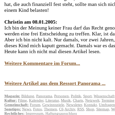
hat, die auch finanziell fest steht, sollte man sich nic
einem Kind belasten!
Christin am 08.01.2005:
Ich bin der Meinung keiner Frau darf das Recht ge
werden eine frei Entscheidung zu treffen. Klar, ist da
Aber ich bin nicht kalt. Nur damals, vor zwei Jahren,
dieses Kind mich kaputt gemacht. Damals war es das
Heute kann ich nicht mal diesen Artikel lesen.
Weitere Kommentare im Forum...
Weitere Artikel aus dem Ressort Panorama ...
Magazin:
Bildung
,
Panorama
,
Personen
,
Politik
,
Sport
,
Wissenschaft
Kultur:
Filme
,
Kalender
,
Literatur
,
Musik
,
Charts
,
Netzwelt
,
Termine
Gemeinschaft:
Forum
,
Gewinnspiele
,
Newsleter
,
Kontakt
,
Umfragen
Sonstiges:
News
,
Fotos
,
Themen
,
C6
Archiv
,
RSS
,
Shop
,
Sitemap
,
We
Rechtliches:
Impressum
,
Haftungsausschluss