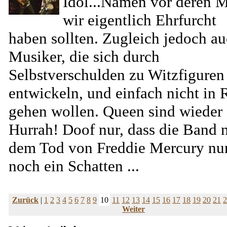
Idol...Namen vor deren 
wir eigentlich Ehrfurcht
haben sollten. Zugleich jedoch a
Musiker, die sich durch
Selbstverschulden zu Witzfiguren
entwickeln, und einfach nicht in 
gehen wollen. Queen sind wieder 
Hurrah! Doof nur, dass die Band 
dem Tod von Freddie Mercury nu
noch ein Schatten ...
Zurück
|
1
2
3
4
5
6
7
8
9
10
11
12
13
14
15
16
17
18
19
20
21
2
Weiter