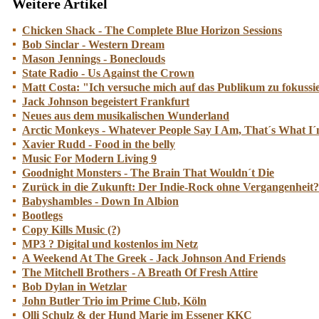
Weitere Artikel
Chicken Shack - The Complete Blue Horizon Sessions
Bob Sinclar - Western Dream
Mason Jennings - Boneclouds
State Radio - Us Against the Crown
Matt Costa: "Ich versuche mich auf das Publikum zu fokussi
Jack Johnson begeistert Frankfurt
Neues aus dem musikalischen Wunderland
Arctic Monkeys - Whatever People Say I Am, That´s What I
Xavier Rudd - Food in the belly
Music For Modern Living 9
Goodnight Monsters - The Brain That Wouldn´t Die
Zurück in die Zukunft: Der Indie-Rock ohne Vergangenheit?
Babyshambles - Down In Albion
Bootlegs
Copy Kills Music (?)
MP3 ? Digital und kostenlos im Netz
A Weekend At The Greek - Jack Johnson And Friends
The Mitchell Brothers - A Breath Of Fresh Attire
Bob Dylan in Wetzlar
John Butler Trio im Prime Club, Köln
Olli Schulz & der Hund Marie im Essener KKC