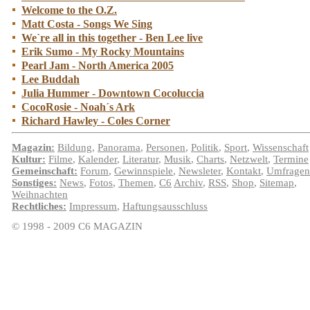
Welcome to the O.Z.
Matt Costa - Songs We Sing
We`re all in this together - Ben Lee live
Erik Sumo - My Rocky Mountains
Pearl Jam - North America 2005
Lee Buddah
Julia Hummer - Downtown Cocoluccia
CocoRosie - Noah´s Ark
Richard Hawley - Coles Corner
Magazin:
Bildung
,
Panorama
,
Personen
,
Politik
,
Sport
,
Wissenschaft
Kultur:
Filme
,
Kalender
,
Literatur
,
Musik
,
Charts
,
Netzwelt
,
Termine
Gemeinschaft:
Forum
,
Gewinnspiele
,
Newsleter
,
Kontakt
,
Umfragen
Sonstiges:
News
,
Fotos
,
Themen
,
C6
Archiv
,
RSS
,
Shop
,
Sitemap
,
Weihnachten
Rechtliches:
Impressum
,
Haftungsausschluss
© 1998 - 2009 C6 MAGAZIN