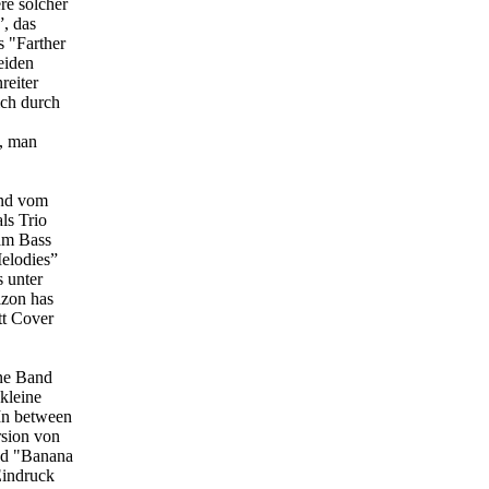
re solcher
, das
s "Farther
eiden
reiter
ich durch
", man
und vom
ls Trio
am Bass
elodies”
s unter
izon has
tt Cover
ne Band
kleine
"In between
rsion von
nd "Banana
Eindruck