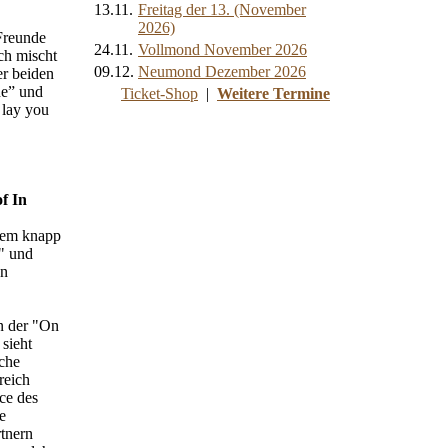
13.11.
Freitag der 13. (November
2026)
Freunde
24.11.
Vollmond November 2026
ch mischt
09.12.
Neumond Dezember 2026
er beiden
ne” und
Ticket-Shop
|
Weitere Termine
 lay you
f In
dem knapp
" und
In
n der "On
sieht
sche
reich
ce des
e
rtnern