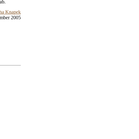
ab.
ha Knapek
ember 2005