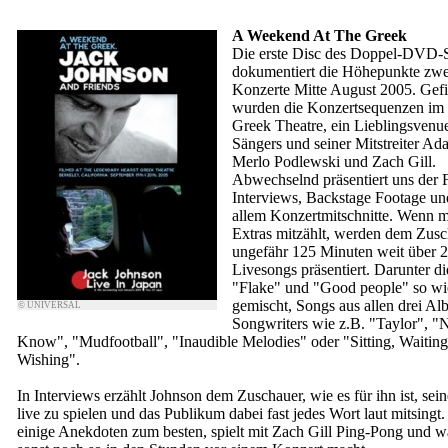
A Weekend At The Greek
Die erste Disc des Doppel-DVD-
dokumentiert die Höhepunkte zwe
Konzerte Mitte August 2005. Gefi
wurden die Konzertsequenzen im 
Greek Theatre, ein Lieblingsvenu
Sängers und seiner Mitstreiter Ad
Merlo Podlewski und Zach Gill.
Abwechselnd präsentiert uns der 
Interviews, Backstage Footage un
allem Konzertmitschnitte. Wenn m
Extras mitzählt, werden dem Zusc
ungefähr 125 Minuten weit über 
Livesongs präsentiert. Darunter di
"Flake" und "Good people" so wi
gemischt, Songs aus allen drei Al
© UNIVERSAL
Songwriters wie z.B. "Taylor", "
Know", "Mudfootball", "Inaudible Melodies" oder "Sitting, Waiting
Wishing".
In Interviews erzählt Johnson dem Zuschauer, wie es für ihn ist, sei
live zu spielen und das Publikum dabei fast jedes Wort laut mitsingt.
einige Anekdoten zum besten, spielt mit Zach Gill Ping-Pong und 