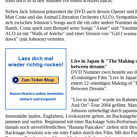
sonst noch so in den Stunden vor einem Konzert macht.
Neben Jack Johnson präsentiert die DVD auch dessen Opener und 
Matt Costa und das Animal Liberation Orchestra (ALO). Sympathis
sich zwischen Johnson’s Songs auch die ein oder andere Nummer d
Bands. Costa spielt zum Beispiel seine Songs "Astair” und "Sunshi
ALO ist mit "Walls of Jericho" und einer Version von "Girl I wanna
down" (mit Johnson) vertreten.
Live in Japan & "The Making o
between dreams"
DVD Nummer zwei besteht aus 
45-minütigen Film "Live In Japan
einem 12–minütigen Making-of "
Between Dreams".
"Live in Japan" wurde im Rahme
And On"-Tour 2004 gefilmt. Man 
Johnson unbehelligt durch japani
Innenstädte laufen, Zugfahren, Livekonzerte geben, im Backstagebe
jammen und surfen. Beginnend mit einer Backstage Solo-Performan
damals noch unveröffentlichten "Banana Pancakes" ziehen sich dies
Backstage-Sessions wie ein roter Faden durch den Film. Mit den Pa