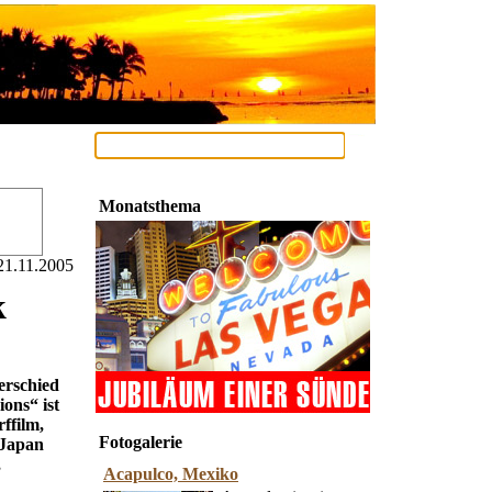
Monatsthema
21.11.2005
k
erschied
ons“ ist
ffilm,
Fotogalerie
 Japan
,
Acapulco, Mexiko