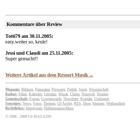
Kommentare über Review
Totti79 am 30.11.2005:
easy.weiter so, keule!
Jessi und Claudi am 25.11.2005:
Super gemacht!!
Weitere Artikel aus dem Ressort Musik ...
Magazin:
Bildung
,
Panorama
,
Personen
,
Politik
,
Sport
,
Wissenschaft
Kultur:
Filme
,
Kalender
,
Literatur
,
Musik
,
Charts
,
Netzwelt
,
Termine
Gemeinschaft:
Forum
,
Gewinnspiele
,
Newsleter
,
Kontakt
,
Umfragen
Sonstiges:
News
,
Fotos
,
Themen
,
C6
Archiv
,
RSS
,
Shop
,
Sitemap
,
Weihnachten
Rechtliches:
Impressum
,
Haftungsausschluss
© 1998 - 2009 C6 MAGAZIN