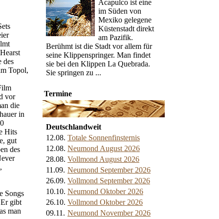
Acapulco ist eine
im Süden von
Mexiko gelegene
Sets
Küstenstadt direkt
ier
am Pazifik.
lmt
Berühmt ist die Stadt vor allem für
Hearst
seine Klippenspringer. Man findet
e des
sie bei den Klippen La Quebrada.
am Topol,
Sie springen zu ...
Film
Termine
d vor
an die
hauer in
20
Deutschlandweit
e Hits
12.08.
Totale Sonnenfinsternis
e, gut
12.08.
Neumond August 2026
ben des
Never
28.08.
Vollmond August 2026
,
11.09.
Neumond September 2026
26.09.
Vollmond September 2026
10.10.
Neumond Oktober 2026
ne Songs
 Er gibt
26.10.
Vollmond Oktober 2026
was man
09.11.
Neumond November 2026