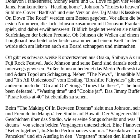
Donavon Frankenreiter, Money Mark und G. Love folgen vier weite
Jams. Frankenreiter’s "Heading home", Johnson’s "Holes to heaven”
Sublime-Cover "Badfish” und eine Version des Taj Mahal Klassiker
On Down The Road” werden zum Besten gegeben. Vor allem die b
ersten Nummern, die Jack Johnson zusammen mit Donavon Franken
spielt, sind dabei erwähnenswert. Bildlich begleitet werden sie näml
Surfeinlagen der beiden Freunde. Ob Johnson die Wellen auf einem
Longboard bearbeitet oder beide zusammen auf einem Brett "reiten
würde sich am liebsten auch ein Board schnappen und mitmachen.
Oft gibt es schwarz-weiße Konzertszenen aus Osaka, Shibuya Ax 
Fuji Rock Festival. Jack Johnson und seine Band sind damals noch a
unterwegs gewesen. Außer Johnson bedeutet das Merlo Podlewski 
und Adam Topol am Schlagzeug. Neben "The News", "Inaudible M
und "It’s All Understood" vom Erstling "Brushfire Fairytales" gibt e
anderem noch die "On and On" Songs "Times like these”, "The hor
been defeated", "Wasting time" und "Cookie jar". Das Jimmy Buffe
"Pirate looks at 40” ist ebenfalls zu sehen.
Beim "The Making Of In Between Dreams” sieht man Johnson, sei
und Freunde im Mango-Tree Studio auf Hawaii. Der Sänger erzählt 
Geschichten über das Studio, wie er seine Songs schreibt und was 
dreams" von seinen beiden Vorgängern unterscheidet. Eine Pianove
"Better together", In-Studio Performances von u.a. "Breakdown" u
Pancakes" und ein Ausflug in den "Vorgarten" runden den kleinen 