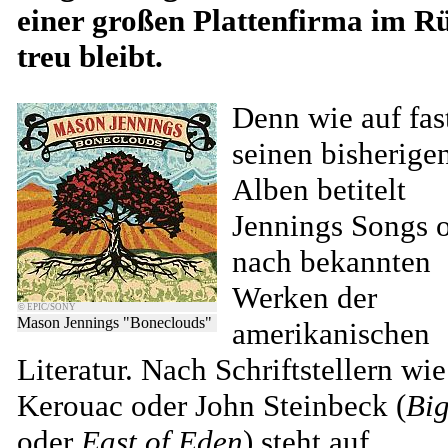
einer großen Plattenfirma im R
treu bleibt.
Denn wie auf fast
seinen bisherige
Alben betitelt
Jennings Songs o
nach bekannten
Werken der
© EPIC/SONY
Mason Jennings "Boneclouds"
amerikanischen
Literatur. Nach Schriftstellern wi
Kerouac oder John Steinbeck (
Big
oder
East of Eden
) steht auf