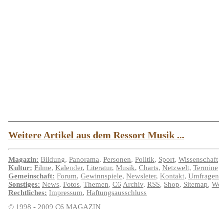
Weitere Artikel aus dem Ressort Musik ...
Magazin:
Bildung
,
Panorama
,
Personen
,
Politik
,
Sport
,
Wissenschaft
Kultur:
Filme
,
Kalender
,
Literatur
,
Musik
,
Charts
,
Netzwelt
,
Termine
Gemeinschaft:
Forum
,
Gewinnspiele
,
Newsleter
,
Kontakt
,
Umfragen
Sonstiges:
News
,
Fotos
,
Themen
,
C6
Archiv
,
RSS
,
Shop
,
Sitemap
,
We
Rechtliches:
Impressum
,
Haftungsausschluss
© 1998 - 2009 C6 MAGAZIN