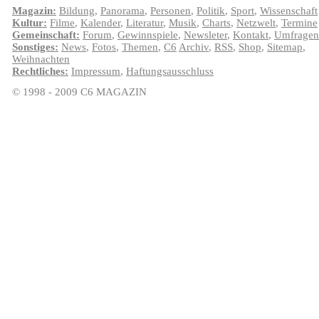
Magazin:
Bildung
,
Panorama
,
Personen
,
Politik
,
Sport
,
Wissenschaft
Kultur:
Filme
,
Kalender
,
Literatur
,
Musik
,
Charts
,
Netzwelt
,
Termine
Gemeinschaft:
Forum
,
Gewinnspiele
,
Newsleter
,
Kontakt
,
Umfragen
Sonstiges:
News
,
Fotos
,
Themen
,
C6
Archiv
,
RSS
,
Shop
,
Sitemap
,
Weihnachten
Rechtliches:
Impressum
,
Haftungsausschluss
© 1998 - 2009 C6 MAGAZIN