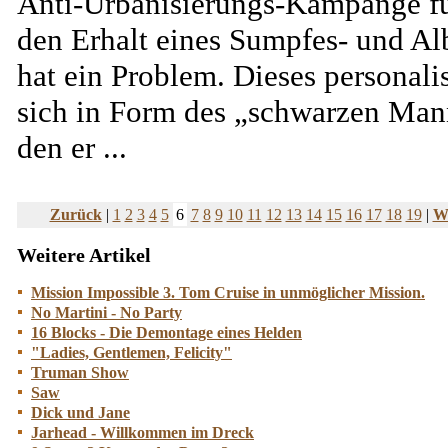
Anti-Urbanisierungs-Kampange f
den Erhalt eines Sumpfes- und Al
hat ein Problem. Dieses personalis
sich in Form des „schwarzen Man
den er ...
Zurück
|
1
2
3
4
5
6
7
8
9
10
11
12
13
14
15
16
17
18
19
|
We
Weitere Artikel
Mission Impossible 3. Tom Cruise in unmöglicher Mission.
No Martini - No Party
16 Blocks - Die Demontage eines Helden
"Ladies, Gentlemen, Felicity"
Truman Show
Saw
Dick und Jane
Jarhead - Willkommen im Dreck