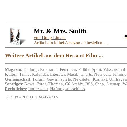
Mr. & Mrs. Smith
von Doug Liman.
Artikel direkt bei Amazon.de bestellen ...
Weitere Artikel aus dem Ressort Film ...
Magazin:
Bildung
,
Panorama
,
Personen
,
Politik
,
Sport
,
Wissenschaft
Kultur:
Filme
,
Kalender
,
Literatur
,
Musik
,
Charts
,
Netzwelt
,
Termine
Gemeinschaft:
Forum
,
Gewinnspiele
,
Newsleter
,
Kontakt
,
Umfragen
Sonstiges:
News
,
Fotos
,
Themen
,
C6
Archiv
,
RSS
,
Shop
,
Sitemap
,
We
Rechtliches:
Impressum
,
Haftungsausschluss
© 1998 - 2009 C6 MAGAZIN