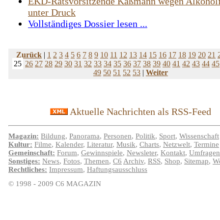
EKD-Ratsvorsitzende Käßmann wegen Alkoholf
unter Druck
Vollständiges Dossier lesen ...
Zurück
|
1
2
3
4
5
6
7
8
9
10
11
12
13
14
15
16
17
18
19
20
21
25
26
27
28
29
30
31
32
33
34
35
36
37
38
39
40
41
42
43
44
45
49
50
51
52
53
|
Weiter
Aktuelle Nachrichten als RSS-Feed
Magazin:
Bildung
,
Panorama
,
Personen
,
Politik
,
Sport
,
Wissenschaft
Kultur:
Filme
,
Kalender
,
Literatur
,
Musik
,
Charts
,
Netzwelt
,
Termine
Gemeinschaft:
Forum
,
Gewinnspiele
,
Newsleter
,
Kontakt
,
Umfragen
Sonstiges:
News
,
Fotos
,
Themen
,
C6
Archiv
,
RSS
,
Shop
,
Sitemap
,
We
Rechtliches:
Impressum
,
Haftungsausschluss
© 1998 - 2009 C6 MAGAZIN