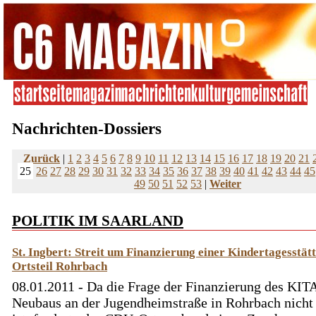
Nachrichten-Dossiers
Zurück
|
1
2
3
4
5
6
7
8
9
10
11
12
13
14
15
16
17
18
19
20
21
25
26
27
28
29
30
31
32
33
34
35
36
37
38
39
40
41
42
43
44
45
49
50
51
52
53
|
Weiter
POLITIK IM SAARLAND
St. Ingbert: Streit um Finanzierung einer Kindertagesstät
Ortsteil Rohrbach
08.01.2011 - Da die Frage der Finanzierung des KIT
Neubaus an der Jugendheimstraße in Rohrbach nicht 