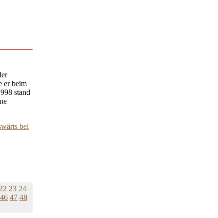
der
e er beim
1998 stand
ine
swärts bei
22
23
24
46
47
48