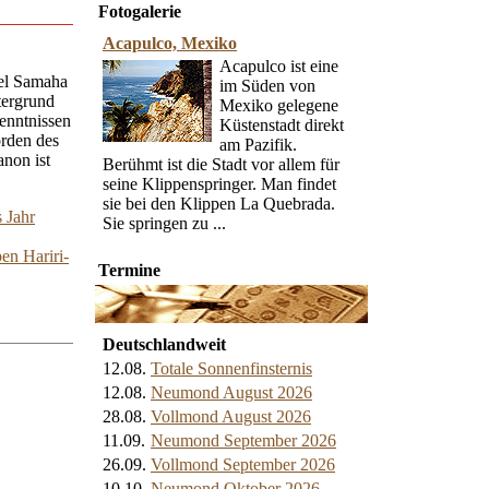
Fotogalerie
Acapulco, Mexiko
Acapulco ist eine
hel Samaha
im Süden von
tergrund
Mexiko gelegene
kenntnissen
Küstenstadt direkt
orden des
am Pazifik.
anon ist
Berühmt ist die Stadt vor allem für
seine Klippenspringer. Man findet
sie bei den Klippen La Quebrada.
 Jahr
Sie springen zu ...
en Hariri-
Termine
Deutschlandweit
12.08.
Totale Sonnenfinsternis
12.08.
Neumond August 2026
28.08.
Vollmond August 2026
11.09.
Neumond September 2026
26.09.
Vollmond September 2026
10.10.
Neumond Oktober 2026