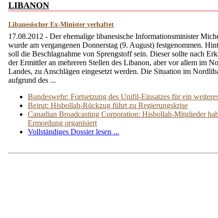
LIBANON
Libanesischer Ex-Minister verhaftet
17.08.2012 - Der ehemalige libanesische Informationsminister Mic
wurde am vergangenen Donnerstag (9. August) festgenommen. Hin
soll die Beschlagnahme von Sprengstoff sein. Dieser sollte nach Er
der Ermittler an mehreren Stellen des Libanon, aber vor allem im N
Landes, zu Anschlägen eingesetzt werden. Die Situation im Nordlib
aufgrund des ...
Bundeswehr: Fortsetzung des Unifil-Einsatzes für ein weiteres
Beirut: Hisbollah-Rückzug führt zu Regierungskrise
Canadian Broadcasting Corporation: Hisbollah-Mitglieder hab
Ermordung organisiert
Vollständiges Dossier lesen ...