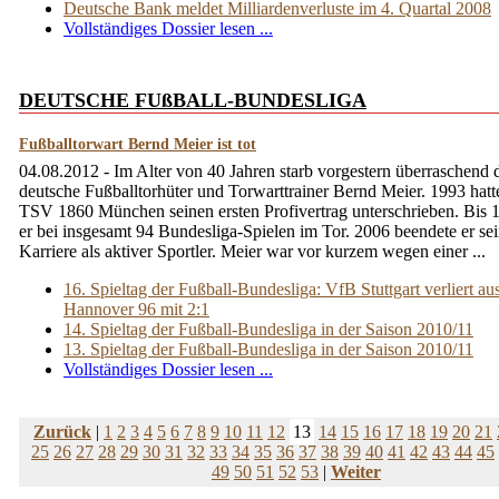
Deutsche Bank meldet Milliardenverluste im 4. Quartal 2008
Vollständiges Dossier lesen ...
DEUTSCHE FUßBALL-BUNDESLIGA
Fußballtorwart Bernd Meier ist tot
04.08.2012 - Im Alter von 40 Jahren starb vorgestern überraschend 
deutsche Fußballtorhüter und Torwarttrainer Bernd Meier. 1993 hatt
TSV 1860 München seinen ersten Profivertrag unterschrieben. Bis 
er bei insgesamt 94 Bundesliga-Spielen im Tor. 2006 beendete er se
Karriere als aktiver Sportler. Meier war vor kurzem wegen einer ...
16. Spieltag der Fußball-Bundesliga: VfB Stuttgart verliert au
Hannover 96 mit 2:1
14. Spieltag der Fußball-Bundesliga in der Saison 2010/11
13. Spieltag der Fußball-Bundesliga in der Saison 2010/11
Vollständiges Dossier lesen ...
Zurück
|
1
2
3
4
5
6
7
8
9
10
11
12
13
14
15
16
17
18
19
20
21
25
26
27
28
29
30
31
32
33
34
35
36
37
38
39
40
41
42
43
44
45
49
50
51
52
53
|
Weiter