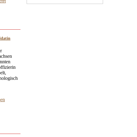
errt
ldatin
r
achsen
annten
ffizierin
elt,
chologisch
ben