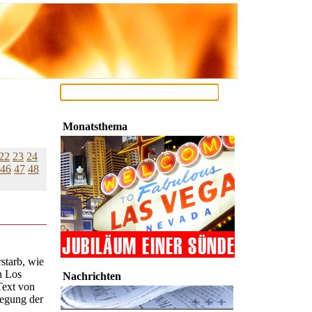
Monatsthema
22
23
24
46
47
48
starb, wie
n Los
Nachrichten
Text von
wegung der