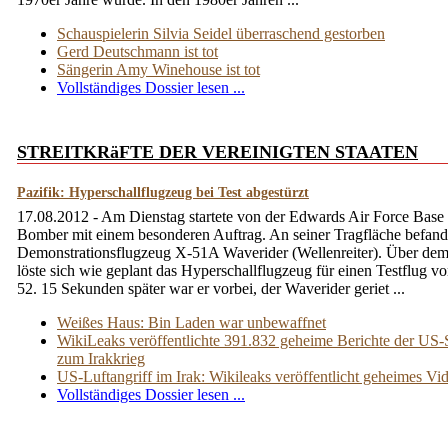
Schauspielerin Silvia Seidel überraschend gestorben
Gerd Deutschmann ist tot
Sängerin Amy Winehouse ist tot
Vollständiges Dossier lesen ...
STREITKRäFTE DER VEREINIGTEN STAATEN
Pazifik: Hyperschallflugzeug bei Test abgestürzt
17.08.2012 - Am Dienstag startete von der Edwards Air Force Base
Bomber mit einem besonderen Auftrag. An seiner Tragfläche befand
Demonstrationsflugzeug X-51A Waverider (Wellenreiter). Über dem
löste sich wie geplant das Hyperschallflugzeug für einen Testflug v
52. 15 Sekunden später war er vorbei, der Waverider geriet ...
Weißes Haus: Bin Laden war unbewaffnet
WikiLeaks veröffentlichte 391.832 geheime Berichte der US-St
zum Irakkrieg
US-Luftangriff im Irak: Wikileaks veröffentlicht geheimes Vi
Vollständiges Dossier lesen ...