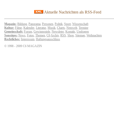
Aktuelle Nachrichten als RSS-Feed
Magazin:
Bildung
,
Panorama
,
Personen
,
Politik
,
Sport
,
Wissenschaft
Kultur:
Filme
,
Kalender
,
Literatur
,
Musik
,
Charts
,
Netzwelt
,
Termine
Gemeinschaft:
Forum
,
Gewinnspiele
,
Newsleter
,
Kontakt
,
Umfragen
Sonstiges:
News
,
Fotos
,
Themen
,
C6
Archiv
,
RSS
,
Shop
,
Sitemap
,
Weihnachten
Rechtliches:
Impressum
,
Haftungsausschluss
© 1998 - 2009 C6 MAGAZIN