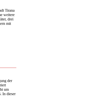
adt Tirana
e weitere
ter, drei
ern mit
gung der
iert
eht um
. In dieser