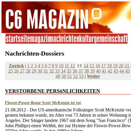
Nachrichten-Dossiers
Zurück
|
1
2
3
4
5
6
7
8
9
10
11
12
13
14
15
16
17
18
19
20
21
25
26
27
28
29
30
31
32
33
34
35
36
37
38
39
40
41
42
43
44
45
49
50
51
52
53
|
Weiter
VERSTORBENE PERSöNLICHKEITEN
Flower-Power-Ikone Scott McKenzie ist tot
21.08.2012 - Der US-amerikanische Folksänger Scott McKenzie ver
gestern bekannt wurde, im Alter von 73 Jahren in seiner Wohnung i
Angeles. Der Sänger landete 1967 mit dem Song "San Francisco" (
John Phillips) einen Welthit, der zur Hymne der Flower-Power-Be
1970er Jahre wurde. In den 1980er Jahren ...