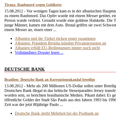
Tirana: Raubmord wegen Goldkette
15.08.2012 - Vor wenigen Tagen kam es in der albanischen Hauptst
zu einem Raubmord. Das Opfer wurde mit einem Messer getötet, ein
Person wurde verletzt. Geraubt wurde eine goldene Halskette. Die Tä
junge Männer, kamen mit dem Auto. Brutal griffen sie zwei Schwest
einem Messer an, rissen einer ...
Albanien und die Türkei rücken enger zusammen
Albanien: Präsident Berisha kündigt Privatisierungen an
Albanien erfüllt EU-Bedingungen immer noch nicht
Vollständiges Dossier lesen ...
DEUTSCHE BANK
Brasilien: Deutsche Bank an Korruptionsskandal beteiligt
13.08.2012 - Mehr als 200 Millionen US-Dollar sollen unter Beteili
Deutschen Bank illegal in das britische Steuerparadies Jersey transfer
worden sein, so berichten brasilianische Medien. Pikant dabei: Es g
öffentliche Gelder der Stadt São Paulo aus den Jahren 1993 bis 1996
Zeit war der jetzt 80jährige Paulo ...
Deutsche Bank strebt Mehrheit bei der Postbank an