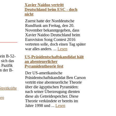
Xavier Naidoo vertritt
Deutschland beim ESC - doch
nicht
Zuerst hatte der Norddeutsche
Rundfunk am Freitag, den 20.
November bekanntgegeben, dass
Xavier Naidoo Deutschland beim
Eurovision Song Contest 2016
vertreten solle, doch einen Tag später
war alles anders. ...
Lesen
 ein B-52-
US-Präsidentschaftskandidat hält
 sich das
an abenteuerlicher
 Pazifik
Pyramidentheorie fest
on der B-
Der US-amerikanische
Präsidentschaftskandidat Ben Carson
vertritt eine abenteuerliche Theorie
über die ägyptischen Pyramiden:
reitkräfte
nach seiner Überzeugung dienten
diese als Getreidespeicher. Diese
deo
Theorie verkündete er bereits im
Jahre 1998 und ...
Lesen