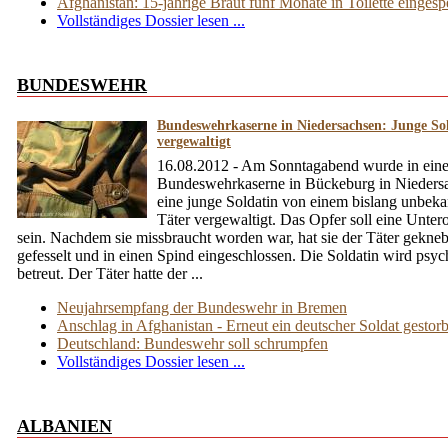
Afghanistan: 15-jährige Braut fünf Monate in Toilette eingesp
Vollständiges Dossier lesen ...
BUNDESWEHR
Bundeswehrkaserne in Niedersachsen: Junge So
vergewaltigt
16.08.2012 - Am Sonntagabend wurde in eine
Bundeswehrkaserne in Bückeburg in Nieders
eine junge Soldatin von einem bislang unbek
Täter vergewaltigt. Das Opfer soll eine Untero
sein. Nachdem sie missbraucht worden war, hat sie der Täter gekneb
gefesselt und in einen Spind eingeschlossen. Die Soldatin wird psy
betreut. Der Täter hatte der ...
Neujahrsempfang der Bundeswehr in Bremen
Anschlag in Afghanistan - Erneut ein deutscher Soldat gestor
Deutschland: Bundeswehr soll schrumpfen
Vollständiges Dossier lesen ...
ALBANIEN