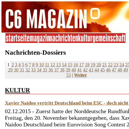
Nachrichten-Dossiers
1
2
3
4
5
6
7
8
9
10
11
12
13
14
15
16
17
18
19
20
21
22
23
24
2
29
30
31
32
33
34
35
36
37
38
39
40
41
42
43
44
45
46
47
48
49
53
|
Weiter
KULTUR
Xavier Naidoo vertritt Deutschland beim ESC - doch nicht
02.12.2015 - Zuerst hatte der Norddeutsche Rundfu
Freitag, den 20. November bekanntgegeben, dass Xa
Naidoo Deutschland beim Eurovision Song Contest 