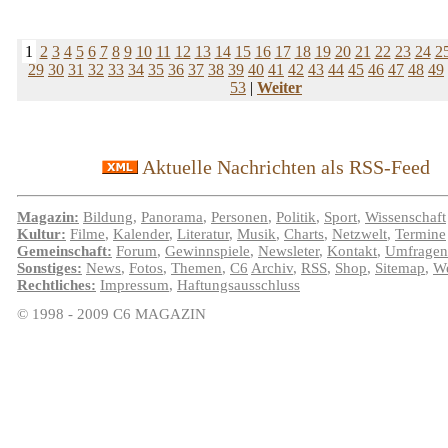
1
2
3
4
5
6
7
8
9
10
11
12
13
14
15
16
17
18
19
20
21
22
23
24
2
29
30
31
32
33
34
35
36
37
38
39
40
41
42
43
44
45
46
47
48
49
53
|
Weiter
Aktuelle Nachrichten als RSS-Feed
Magazin:
Bildung
,
Panorama
,
Personen
,
Politik
,
Sport
,
Wissenschaft
Kultur:
Filme
,
Kalender
,
Literatur
,
Musik
,
Charts
,
Netzwelt
,
Termine
Gemeinschaft:
Forum
,
Gewinnspiele
,
Newsleter
,
Kontakt
,
Umfragen
Sonstiges:
News
,
Fotos
,
Themen
,
C6
Archiv
,
RSS
,
Shop
,
Sitemap
,
We
Rechtliches:
Impressum
,
Haftungsausschluss
© 1998 - 2009 C6 MAGAZIN