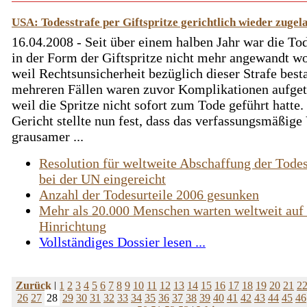
USA: Todesstrafe per Giftspritze gerichtlich wieder zugel
16.04.2008 - Seit über einem halben Jahr war die Tod
in der Form der Giftspritze nicht mehr angewandt w
weil Rechtsunsicherheit bezüglich dieser Strafe best
mehreren Fällen waren zuvor Komplikationen aufget
weil die Spritze nicht sofort zum Tode geführt hatte.
Gericht stellte nun fest, dass das verfassungsmäßige
grausamer ...
Resolution für weltweite Abschaffung der Todes
bei der UN eingereicht
Anzahl der Todesurteile 2006 gesunken
Mehr als 20.000 Menschen warten weltweit auf 
Hinrichtung
Vollständiges Dossier lesen ...
Zurück
|
1
2
3
4
5
6
7
8
9
10
11
12
13
14
15
16
17
18
19
20
21
2
26
27
28
29
30
31
32
33
34
35
36
37
38
39
40
41
42
43
44
45
46