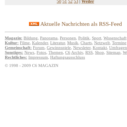
50
51
52
53
|
Weiter
Aktuelle Nachrichten als RSS-Feed
Magazin:
Bildung
,
Panorama
,
Personen
,
Politik
,
Sport
,
Wissenschaft
Kultur:
Filme
,
Kalender
,
Literatur
,
Musik
,
Charts
,
Netzwelt
,
Termine
Gemeinschaft:
Forum
,
Gewinnspiele
,
Newsleter
,
Kontakt
,
Umfragen
Sonstiges:
News
,
Fotos
,
Themen
,
C6
Archiv
,
RSS
,
Shop
,
Sitemap
,
We
Rechtliches:
Impressum
,
Haftungsausschluss
© 1998 - 2009 C6 MAGAZIN