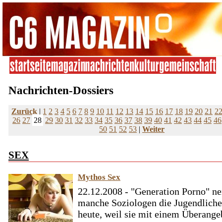
Nachrichten-Dossiers
Zurück
|
1
2
3
4
5
6
7
8
9
10
11
12
13
14
15
16
17
18
19
20
21
2
26
27
28
29
30
31
32
33
34
35
36
37
38
39
40
41
42
43
44
45
46
50
51
52
53
|
Weiter
SEX
Mythos Sex
22.12.2008 - "Generation Porno" n
manche Soziologen die Jugendlich
heute, weil sie mit einem Überange