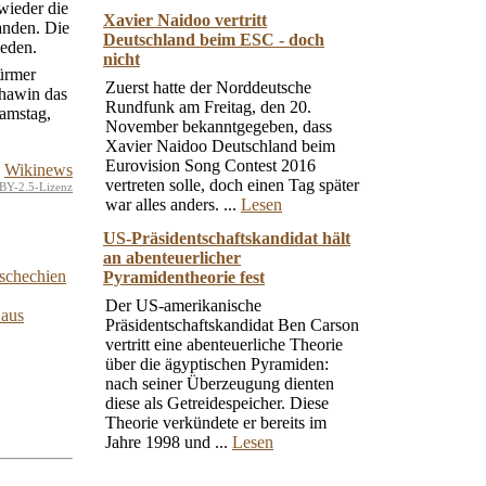
wieder die
Xavier Naidoo vertritt
anden. Die
Deutschland beim ESC - doch
ieden.
nicht
türmer
Zuerst hatte der Norddeutsche
chawin das
Rundfunk am Freitag, den 20.
Samstag,
November bekanntgegeben, dass
Xavier Naidoo Deutschland beim
Eurovision Song Contest 2016
Wikinews
vertreten solle, doch einen Tag später
BY-2.5-Lizenz
war alles anders. ...
Lesen
US-Präsidentschaftskandidat hält
an abenteuerlicher
Tschechien
Pyramidentheorie fest
Der US-amerikanische
 aus
Präsidentschaftskandidat Ben Carson
vertritt eine abenteuerliche Theorie
über die ägyptischen Pyramiden:
nach seiner Überzeugung dienten
diese als Getreidespeicher. Diese
Theorie verkündete er bereits im
Jahre 1998 und ...
Lesen