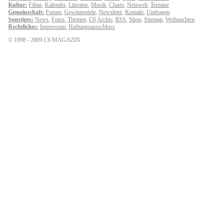
Kultur:
Filme
,
Kalender
,
Literatur
,
Musik
,
Charts
,
Netzwelt
,
Termine
Gemeinschaft:
Forum
,
Gewinnspiele
,
Newsleter
,
Kontakt
,
Umfragen
Sonstiges:
News
,
Fotos
,
Themen
,
C6
Archiv
,
RSS
,
Shop
,
Sitemap
,
Weihnachten
Rechtliches:
Impressum
,
Haftungsausschluss
© 1998 - 2009 C6 MAGAZIN