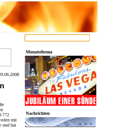
Monatsthema
20.06.2008
en
die
im
Nachrichten
0.772
weden mit
le und hat