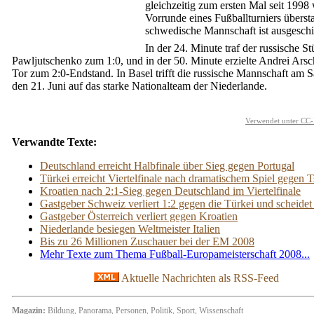
gleichzeitig zum ersten Mal seit 1998 
Vorrunde eines Fußballturniers überst
schwedische Mannschaft ist ausgesch
In der 24. Minute traf der russische S
Pawljutschenko zum 1:0, und in der 50. Minute erzielte Andrei Ars
Tor zum 2:0-Endstand. In Basel trifft die russische Mannschaft am 
den 21. Juni auf das starke Nationalteam der Niederlande.
Verwendet unter CC-
Verwandte Texte:
Deutschland erreicht Halbfinale über Sieg gegen Portugal
Türkei erreicht Viertelfinale nach dramatischem Spiel gegen 
Kroatien nach 2:1-Sieg gegen Deutschland im Viertelfinale
Gastgeber Schweiz verliert 1:2 gegen die Türkei und scheidet
Gastgeber Österreich verliert gegen Kroatien
Niederlande besiegen Weltmeister Italien
Bis zu 26 Millionen Zuschauer bei der EM 2008
Mehr Texte zum Thema Fußball-Europameisterschaft 2008...
Aktuelle Nachrichten als RSS-Feed
Magazin:
Bildung
,
Panorama
,
Personen
,
Politik
,
Sport
,
Wissenschaft