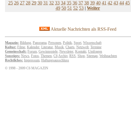
25
26
27
28
29
30
31
32
33
34
35
36
37
38
39
40
41
42
43
44
45
49
50
51
52
53
|
Weiter
Aktuelle Nachrichten als RSS-Feed
Magazin:
Bildung
,
Panorama
,
Personen
,
Politik
,
Sport
,
Wissenschaft
Kultur:
Filme
,
Kalender
,
Literatur
,
Musik
,
Charts
,
Netzwelt
,
Termine
Gemeinschaft:
Forum
,
Gewinnspiele
,
Newsleter
,
Kontakt
,
Umfragen
Sonstiges:
News
,
Fotos
,
Themen
,
C6
Archiv
,
RSS
,
Shop
,
Sitemap
,
Weihnachten
Rechtliches:
Impressum
,
Haftungsausschluss
© 1998 - 2009 C6 MAGAZIN