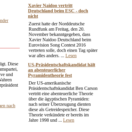
Xavier Naidoo vertritt
Deutschland beim ESC - doch
nicht
hnder
Zuerst hatte der Norddeutsche
Rundfunk am Freitag, den 20.
November bekanntgegeben, dass
Xavier Naidoo Deutschland beim
Eurovision Song Contest 2016
vertreten solle, doch einen Tag später
war alles anders. ...
Lesen
igt. Diese
US-Präsidentschaftskandidat hält
umspartei,
an abenteuerlicher
ive und
Pyramidentheorie fest
"Wahren
Der US-amerikanische
rpräsident
Präsidentschaftskandidat Ben Carson
vertritt eine abenteuerliche Theorie
über die ägyptischen Pyramiden:
nach seiner Überzeugung dienten
men nach
diese als Getreidespeicher. Diese
Theorie verkündete er bereits im
Jahre 1998 und ...
Lesen