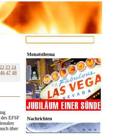
Monatsthema
22
23
24
46
47
48
ing
n des EFSF
Nachrichten
tionalen
 auch über