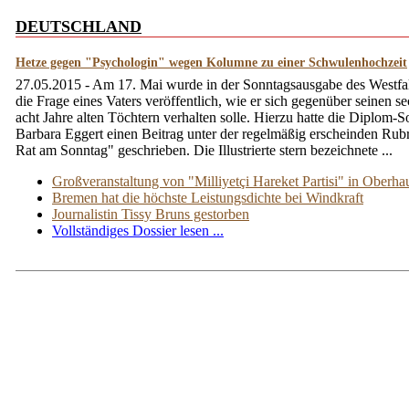
DEUTSCHLAND
Hetze gegen "Psychologin" wegen Kolumne zu einer Schwulenhochzeit
27.05.2015 - Am 17. Mai wurde in der Sonntagsausgabe des Westfal
die Frage eines Vaters veröffentlich, wie er sich gegenüber seinen s
acht Jahre alten Töchtern verhalten solle. Hierzu hatte die Diplom-S
Barbara Eggert einen Beitrag unter der regelmäßig erscheinden Rub
Rat am Sonntag" geschrieben. Die Illustrierte stern bezeichnete ...
Großveranstaltung von "Milliyetçi Hareket Partisi" in Oberha
Bremen hat die höchste Leistungsdichte bei Windkraft
Journalistin Tissy Bruns gestorben
Vollständiges Dossier lesen ...