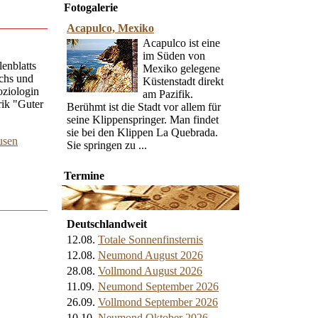
Fotogalerie
Acapulco, Mexiko
Acapulco ist eine
im Süden von
enblatts
Mexiko gelegene
echs und
Küstenstadt direkt
oziologin
am Pazifik.
rik "Guter
Berühmt ist die Stadt vor allem für
seine Klippenspringer. Man findet
sie bei den Klippen La Quebrada.
usen
Sie springen zu ...
Termine
Deutschlandweit
12.08.
Totale Sonnenfinsternis
12.08.
Neumond August 2026
28.08.
Vollmond August 2026
11.09.
Neumond September 2026
26.09.
Vollmond September 2026
10.10.
Neumond Oktober 2026