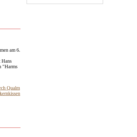
emen am 6.
t Hans
en "Harms
urch Qualm
kernkissen