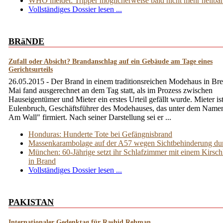
WHO meldet: Tripper möglicherweise bald nicht mehr heilbar
Vollständiges Dossier lesen ...
BRäNDE
Zufall oder Absicht? Brandanschlag auf ein Gebäude am Tage eines
Gerichtsurteils
26.05.2015 - Der Brand in einem traditionsreichen Modehaus in Br
Mai fand ausgerechnet an dem Tag statt, als im Prozess zwischen
Hauseigentümer und Mieter ein erstes Urteil gefällt wurde. Mieter is
Eulenbruch, Geschäftsführer des Modehauses, das unter dem Nam
Am Wall" firmiert. Nach seiner Darstellung sei er ...
Honduras: Hunderte Tote bei Gefängnisbrand
Massenkarambolage auf der A57 wegen Sichtbehinderung d
München: 60-Jährige setzt ihr Schlafzimmer mit einem Kirsch
in Brand
Vollständiges Dossier lesen ...
PAKISTAN
Internationaler Gedenktag für Rashid Rehman