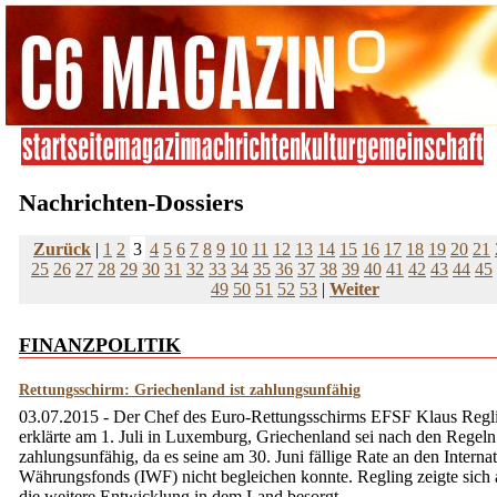
Nachrichten-Dossiers
Zurück
|
1
2
3
4
5
6
7
8
9
10
11
12
13
14
15
16
17
18
19
20
21
25
26
27
28
29
30
31
32
33
34
35
36
37
38
39
40
41
42
43
44
45
49
50
51
52
53
|
Weiter
FINANZPOLITIK
Rettungsschirm: Griechenland ist zahlungsunfähig
03.07.2015 - Der Chef des Euro-Rettungsschirms EFSF Klaus Regl
erklärte am 1. Juli in Luxemburg, Griechenland sei nach den Regel
zahlungsunfähig, da es seine am 30. Juni fällige Rate an den Interna
Währungsfonds (IWF) nicht begleichen konnte. Regling zeigte sich
die weitere Entwicklung in dem Land besorgt, ...