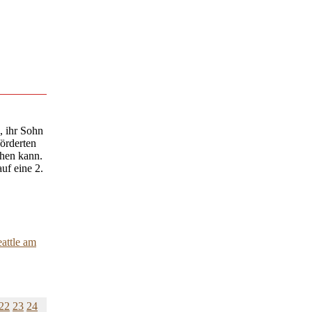
, ihr Sohn
förderten
chen kann.
uf eine 2.
attle am
22
23
24