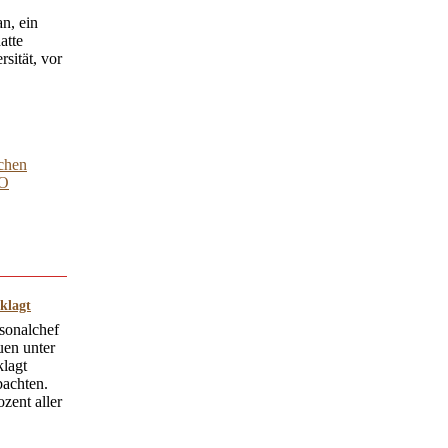
n, ein
atte
sität, vor
dchen
TO
klagt
sonalchef
uen unter
klagt
bachten.
zent aller