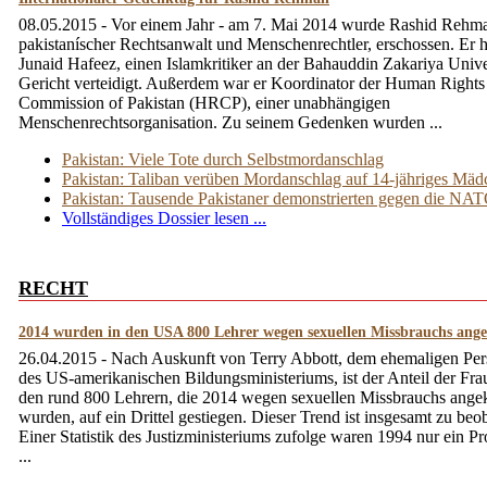
08.05.2015 - Vor einem Jahr - am 7. Mai 2014 wurde Rashid Rehma
pakistaníscher Rechtsanwalt und Menschenrechtler, erschossen. Er h
Junaid Hafeez, einen Islamkritiker an der Bahauddin Zakariya Univer
Gericht verteidigt. Außerdem war er Koordinator der Human Rights
Commission of Pakistan (HRCP), einer unabhängigen
Menschenrechtsorganisation. Zu seinem Gedenken wurden ...
Pakistan: Viele Tote durch Selbstmordanschlag
Pakistan: Taliban verüben Mordanschlag auf 14-jähriges Mä
Pakistan: Tausende Pakistaner demonstrierten gegen die NA
Vollständiges Dossier lesen ...
RECHT
2014 wurden in den USA 800 Lehrer wegen sexuellen Missbrauchs ange
26.04.2015 - Nach Auskunft von Terry Abbott, dem ehemaligen Per
des US-amerikanischen Bildungsministeriums, ist der Anteil der Fra
den rund 800 Lehrern, die 2014 wegen sexuellen Missbrauchs ange
wurden, auf ein Drittel gestiegen. Dieser Trend ist insgesamt zu beo
Einer Statistik des Justizministeriums zufolge waren 1994 nur ein Pro
...