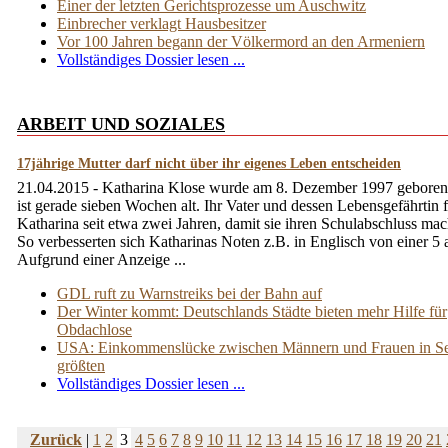
Einer der letzten Gerichtsprozesse um Auschwitz
Einbrecher verklagt Hausbesitzer
Vor 100 Jahren begann der Völkermord an den Armeniern
Vollständiges Dossier lesen ...
ARBEIT UND SOZIALES
17jährige Mutter darf nicht über ihr eigenes Leben entscheiden
21.04.2015 - Katharina Klose wurde am 8. Dezember 1997 geboren
ist gerade sieben Wochen alt. Ihr Vater und dessen Lebensgefährtin 
Katharina seit etwa zwei Jahren, damit sie ihren Schulabschluss ma
So verbesserten sich Katharinas Noten z.B. in Englisch von einer 5 a
Aufgrund einer Anzeige ...
GDL ruft zu Warnstreiks bei der Bahn auf
Der Winter kommt: Deutschlands Städte bieten mehr Hilfe für
Obdachlose
USA: Einkommenslücke zwischen Männern und Frauen in Se
größten
Vollständiges Dossier lesen ...
Zurück
|
1
2
3
4
5
6
7
8
9
10
11
12
13
14
15
16
17
18
19
20
21