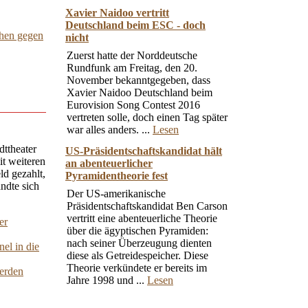
Xavier Naidoo vertritt
Deutschland beim ESC - doch
chen gegen
nicht
Zuerst hatte der Norddeutsche
Rundfunk am Freitag, den 20.
November bekanntgegeben, dass
Xavier Naidoo Deutschland beim
Eurovision Song Contest 2016
vertreten solle, doch einen Tag später
war alles anders. ...
Lesen
dttheater
US-Präsidentschaftskandidat hält
t weiteren
an abenteuerlicher
ld gezahlt,
Pyramidentheorie fest
ndte sich
Der US-amerikanische
Präsidentschaftskandidat Ben Carson
vertritt eine abenteuerliche Theorie
er
über die ägyptischen Pyramiden:
nach seiner Überzeugung dienten
el in die
diese als Getreidespeicher. Diese
Theorie verkündete er bereits im
werden
Jahre 1998 und ...
Lesen