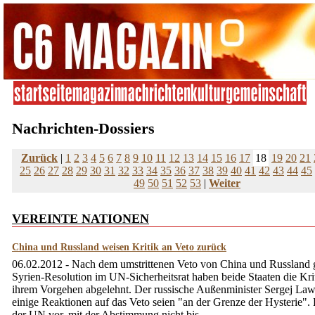
Nachrichten-Dossiers
Zurück
|
1
2
3
4
5
6
7
8
9
10
11
12
13
14
15
16
17
18
19
20
21
25
26
27
28
29
30
31
32
33
34
35
36
37
38
39
40
41
42
43
44
45
49
50
51
52
53
|
Weiter
VEREINTE NATIONEN
China und Russland weisen Kritik an Veto zurück
06.02.2012 - Nach dem umstrittenen Veto von China und Russland 
Syrien-Resolution im UN-Sicherheitsrat haben beide Staaten die Kri
ihrem Vorgehen abgelehnt. Der russische Außenminister Sergej Law
einige Reaktionen auf das Veto seien "an der Grenze der Hysterie". 
der UN vor, mit der Abstimmung nicht bis ...