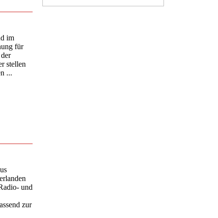
nd im
ung für
 der
r stellen
 ...
aus
erlanden
Radio- und
assend zur