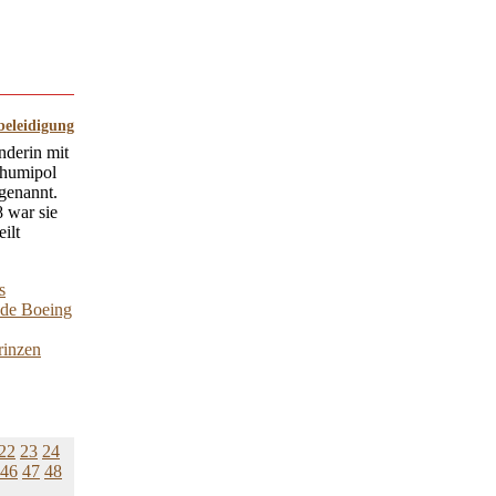
beleidigung
nderin mit
Bhumipol
 genannt.
 war sie
ilt
s
nde Boeing
rinzen
22
23
24
46
47
48