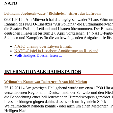
NATO
Baltikum: Jagdgeschwader "Richthofen" sichert den Luftraum
06.01.2012 - Am Mittwoch hat das Jagdgeschwader 71 aus Wittmu
Rahmen des NATO-Einsatzes "Air Policing" die Luftraumüberwach
die Staaten Estland, Lettland und Litauen übernommen. Der Einsatz
deutschen Flieger ist bis zum 27. April vorgesehen. 14 NATO-Partne
Soldaten und Kampfjets für die zu bewältigenden Aufgaben, sie lösen
NATO uneinig über Libyen-Einsatz
NATO-Gipfel in Lissabon: Annäherung an Russland
Vollständiges Dossier lesen ...
INTERNATIONALE RAUMSTATION
Weihnachts-Komet war Raketenstufe von ISS-Mission
25.12.2011 - Am gestrigen Heiligabend wurde um etwa 17:30 Uhr 
verschiedenen Regionen in Deutschland, der Schweiz und den Nied
die Beobachtung eines hell leuchtenden Himmelskörpers gemeldet. 
Pressemeldungen gingen dahin, dass es sich um irgendein Stück
Weltraumschrott handeln könnte - oder auch um einen Meteoriten. P
Heiligen Nacht ...