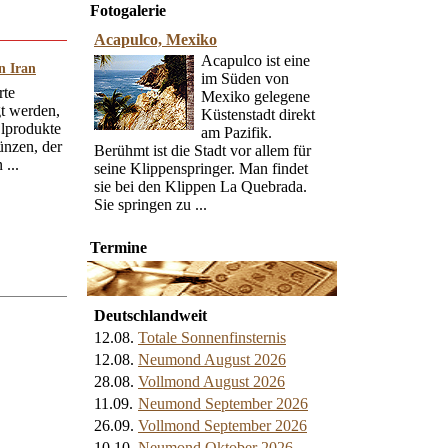
Fotogalerie
Acapulco, Mexiko
Acapulco ist eine
n Iran
im Süden von
rte
Mexiko gelegene
t werden,
Küstenstadt direkt
lprodukte
am Pazifik.
ünzen, der
Berühmt ist die Stadt vor allem für
...
seine Klippenspringer. Man findet
sie bei den Klippen La Quebrada.
Sie springen zu ...
Termine
Deutschlandweit
12.08.
Totale Sonnenfinsternis
12.08.
Neumond August 2026
28.08.
Vollmond August 2026
11.09.
Neumond September 2026
26.09.
Vollmond September 2026
10.10.
Neumond Oktober 2026