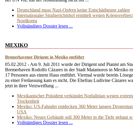
Deutschland muss Nazi-Opfern keine Entschädigung zahlen
Internationaler Strafgerichtshof ermittelt wegen Kriegsverbre
Nordkorea
Vollständiges Dossier lesen ...
MEXIKO
Bremerhavener Dirigent in Mexiko entführt
05.02.2012 - Am 9. Juli 2011 wurde der Dirigent und Pianist am Sta
Bremerhaven Rodolfo Càzares in der Stadt Matamoros in Mexiko mi
17 Personen aus einem Haus entführt. Viermal wurde bereits Lösege
zu einer Freilassung kam es nicht. Die Ehefrau Ludivine Càzares wa
jetzt in ihrer Verzweiflung ...
Mexikanischer Präsident verkündet Notfallplan wegen extrem
Trockenheit
Mexiko: US-Fahnder entdecken 360 Meter langen Drogentunn
USA
Mexiko: Neues Gebäude soll 300 Meter in die Tiefe gebaut 
Vollständiges Dossier lesen ...