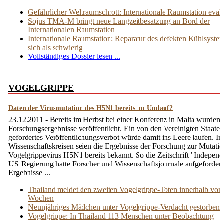
Gefährlicher Weltraumschrott: Internationale Raumstation eva
Sojus TMA-M bringt neue Langzeitbesatzung an Bord der
Internationalen Raumstation
Internationale Raumstation: Reparatur des defekten Kühlsyste
sich als schwierig
Vollständiges Dossier lesen ...
VOGELGRIPPE
Daten der Virusmutation des H5N1 bereits im Umlauf?
23.12.2011 - Bereits im Herbst bei einer Konferenz in Malta wurden
Forschungsergebnisse veröffentlicht. Ein von den Vereinigten Staat
gefordertes Veröffentlichungsverbot würde damit ins Leere laufen. I
Wissenschaftskreisen seien die Ergebnisse der Forschung zur Mutati
Vogelgrippevirus H5N1 bereits bekannt. So die Zeitschrift "Indepen
US-Regierung hatte Forscher und Wissenschaftsjournale aufgeforder
Ergebnisse ...
Thailand meldet den zweiten Vogelgrippe-Toten innerhalb vo
Wochen
Neunjähriges Mädchen unter Vogelgrippe-Verdacht gestorben
Vogelgrippe: In Thailand 113 Menschen unter Beobachtung