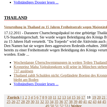
Vollständiges Dossier lesen ...
THAILAND
Verurteilung in Thailand zu 15 Jahren Freiheitsstrafe wegen Majestäts
17.12.2011 - Daraneee Charnchengsilpakul ist eine gebürtige Thailä
US-Staatsbürgerschaft. Sie wurde wegen Beleidigung des Königs 
zu 15 Jahren Haft verurteilt. "Da Torpedo" wird die Aktivistin auch
Den Namen hat sie wegen ihres aggressiven Redestils erhalten. 2008
bereits zu einer Freiheitsstrafe wegen Beleidigung des Königs verurte
worden. Ende ...
Wochenlange Überschwemmungen in weiten Teilen Thailand
Kronprinz Maha Vajiralongkorn will seine in München stehe
737 auslösen
Thailand zahlt Schulden nicht: Gepfändete Boeing des Kronp
bleibt am Boden
Vollständiges Dossier lesen ...
Zurück
|
1
2
3
4
5
6
7
8
9
10
11
12
13
14
15
16
17
18
19
20
21
25
26
27
28
29
30
31
32
33
34
35
36
37
38
39
40
41
42
43
44
45
49
50
51
52
53
|
Weiter