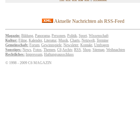
Aktuelle Nachrichten als RSS-Feed
Magazin:
Bildung
,
Panorama
,
Personen
,
Politik
,
Sport
,
Wissenschaft
Kultur:
Filme
,
Kalender
,
Literatur
,
Musik
,
Charts
,
Netzwelt
,
Termine
Gemeinschaft:
Forum
,
Gewinnspiele
,
Newsleter
,
Kontakt
,
Umfragen
Sonstiges:
News
,
Fotos
,
Themen
,
C6
Archiv
,
RSS
,
Shop
,
Sitemap
,
Weihnachten
Rechtliches:
Impressum
,
Haftungsausschluss
© 1998 - 2009 C6 MAGAZIN