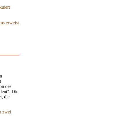
kuiert
ms erweist
en
n
on des
dent". Die
t, die
n zwei