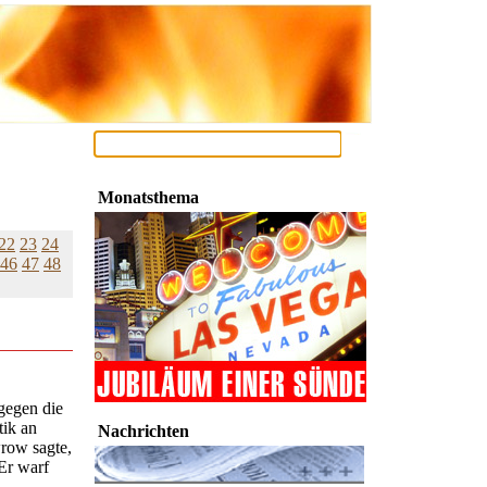
Monatsthema
22
23
24
46
47
48
gegen die
tik an
Nachrichten
row sagte,
Er warf