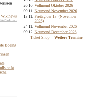
gerissen
26.10.
Vollmond Oktober 2026
09.11.
Neumond November 2026
Wikinews
13.11.
Freitag der 13. (November
BY-2.5-Lizenz
2026)
24.11.
Vollmond November 2026
09.12.
Neumond Dezember 2026
Ticket-Shop
|
Weitere Termine
nde Boeing
rinzen
ate
llstreckt
scha