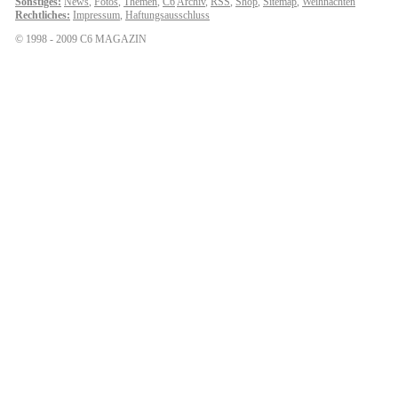
Sonstiges:
News
,
Fotos
,
Themen
,
C6
Archiv
,
RSS
,
Shop
,
Sitemap
,
Weihnachten
Rechtliches:
Impressum
,
Haftungsausschluss
© 1998 - 2009 C6 MAGAZIN