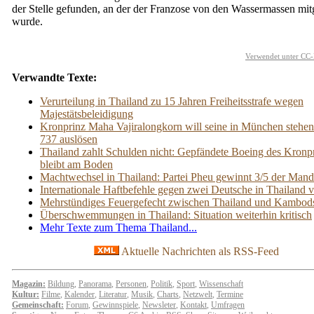
der Stelle gefunden, an der der Franzose von den Wassermassen mit
wurde.
Verwendet unter CC-
Verwandte Texte:
Verurteilung in Thailand zu 15 Jahren Freiheitsstrafe wegen
Majestätsbeleidigung
Kronprinz Maha Vajiralongkorn will seine in München stehe
737 auslösen
Thailand zahlt Schulden nicht: Gepfändete Boeing des Kronp
bleibt am Boden
Machtwechsel in Thailand: Partei Pheu gewinnt 3/5 der Mand
Internationale Haftbefehle gegen zwei Deutsche in Thailand vo
Mehrstündiges Feuergefecht zwischen Thailand und Kambod
Überschwemmungen in Thailand: Situation weiterhin kritisch
Mehr Texte zum Thema Thailand...
Aktuelle Nachrichten als RSS-Feed
Magazin:
Bildung
,
Panorama
,
Personen
,
Politik
,
Sport
,
Wissenschaft
Kultur:
Filme
,
Kalender
,
Literatur
,
Musik
,
Charts
,
Netzwelt
,
Termine
Gemeinschaft:
Forum
,
Gewinnspiele
,
Newsleter
,
Kontakt
,
Umfragen