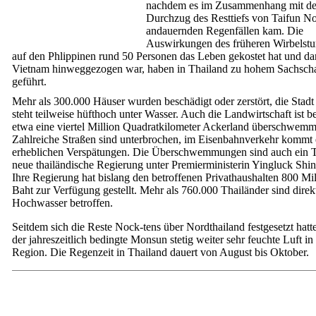
nachdem es im Zusammenhang mit d
Durchzug des Resttiefs von Taifun No
andauernden Regenfällen kam. Die
Auswirkungen des früheren Wirbelstu
auf den Phlippinen rund 50 Personen das Leben gekostet hat und da
Vietnam hinweggezogen war, haben in Thailand zu hohem Sachsch
geführt.
Mehr als 300.000 Häuser wurden beschädigt oder zerstört, die Stadt
steht teilweise hüfthoch unter Wasser. Auch die Landwirtschaft ist be
etwa eine viertel Million Quadratkilometer Ackerland überschwemmt
Zahlreiche Straßen sind unterbrochen, im Eisenbahnverkehr kommt 
erheblichen Verspätungen. Die Überschwemmungen sind auch ein Te
neue thailändische Regierung unter Premierministerin Yingluck Shi
Ihre Regierung hat bislang den betroffenen Privathaushalten 800 Mi
Baht zur Verfügung gestellt. Mehr als 760.000 Thailänder sind direk
Hochwasser betroffen.
Seitdem sich die Reste Nock-tens über Nordthailand festgesetzt hatte
der jahreszeitlich bedingte Monsun stetig weiter sehr feuchte Luft in
Region. Die Regenzeit in Thailand dauert von August bis Oktober.