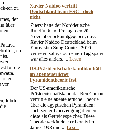
em
Xavier Naidoo vertritt
ck-ten zu
Deutschland beim ESC - doch
nicht
rmes, der
nn über
Zuerst hatte der Norddeutsche
aden
Rundfunk am Freitag, den 20.
November bekanntgegeben, dass
Xavier Naidoo Deutschland beim
 Pattaya
Eurovision Song Contest 2016
troffen, da
vertreten solle, doch einen Tag später
 ist.
war alles anders. ...
Lesen
es zu
st für die
US-Präsidentschaftskandidat hält
nawatra.
an abenteuerlicher
llionen
Pyramidentheorie fest
t von
Der US-amerikanische
Präsidentschaftskandidat Ben Carson
vertritt eine abenteuerliche Theorie
n, führte
über die ägyptischen Pyramiden:
 die
nach seiner Überzeugung dienten
diese als Getreidespeicher. Diese
Theorie verkündete er bereits im
Jahre 1998 und ...
Lesen