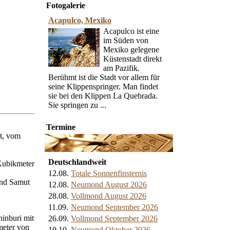
Fotogalerie
Acapulco, Mexiko
Acapulco ist eine
im Süden von
Mexiko gelegene
Küstenstadt direkt
am Pazifik.
Berühmt ist die Stadt vor allem für
seine Klippenspringer. Man findet
sie bei den Klippen La Quebrada.
Sie springen zu ...
Termine
gt, vom
Deutschlandweit
 Kubikmeter
12.08.
Totale Sonnenfinsternis
nd Samut
12.08.
Neumond August 2026
28.08.
Vollmond August 2026
11.09.
Neumond September 2026
hinburi mit
26.09.
Vollmond September 2026
meter von
10.10.
Neumond Oktober 2026