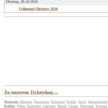
Montag, 26.10.2026
Vollmond Oktober 2026
Zu unserem Ticketshop ...
Magazin:
Bildung
,
Panorama
,
Personen
,
Politik
,
Sport
,
Wissenschaft
Kultur:
Filme
,
Kalender
,
Literatur
,
Musik
,
Charts
,
Netzwelt
,
Termine