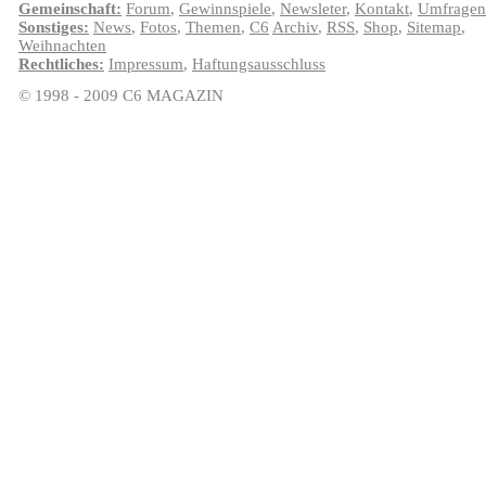
Gemeinschaft:
Forum
,
Gewinnspiele
,
Newsleter
,
Kontakt
,
Umfragen
Sonstiges:
News
,
Fotos
,
Themen
,
C6
Archiv
,
RSS
,
Shop
,
Sitemap
,
Weihnachten
Rechtliches:
Impressum
,
Haftungsausschluss
© 1998 - 2009 C6 MAGAZIN