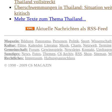
Thailand vollstreckt
Überschwemmungen in Thailand: Situation wei
kritisch
Mehr Texte zum Thema Thailand...
Aktuelle Nachrichten als RSS-Feed
Magazin:
Bildung
,
Panorama
,
Personen
,
Politik
,
Sport
,
Wissenschaft
Kultur:
Filme
,
Kalender
,
Literatur
,
Musik
,
Charts
,
Netzwelt
,
Termine
Gemeinschaft:
Forum
,
Gewinnspiele
,
Newsleter
,
Kontakt
,
Umfragen
Sonstiges:
News
,
Fotos
,
Themen
,
C6
Archiv
,
RSS
,
Shop
,
Sitemap
,
We
Rechtliches:
Impressum
,
Haftungsausschluss
© 1998 - 2009 C6 MAGAZIN