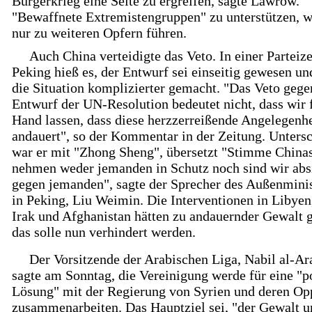
Bürgerkrieg eine Seite zu ergreifen, sagte Lawrow.
"Bewaffnete Extremistengruppen" zu unterstützen, 
nur zu weiteren Opfern führen.
Auch China verteidigte das Veto. In einer Parteize
Peking hieß es, der Entwurf sei einseitig gewesen un
die Situation komplizierter gemacht. "Das Veto gege
Entwurf der UN-Resolution bedeutet nicht, dass wir 
Hand lassen, dass diese herzzerreißende Angelegenhe
andauert", so der Kommentar in der Zeitung. Unters
war er mit "Zhong Sheng", übersetzt "Stimme Chinas
nehmen weder jemanden in Schutz noch sind wir abs
gegen jemanden", sagte der Sprecher des Außenmini
in Peking, Liu Weimin. Die Interventionen in Libye
Irak und Afghanistan hätten zu andauernder Gewalt g
das solle nun verhindert werden.
Der Vorsitzende der Arabischen Liga, Nabil al-Ar
sagte am Sonntag, die Vereinigung werde für eine "po
Lösung" mit der Regierung von Syrien und deren Op
zusammenarbeiten. Das Hauptziel sei, "der Gewalt 