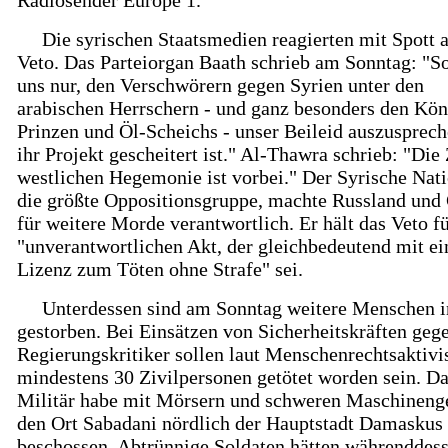
Radiosender Europe 1.
Die syrischen Staatsmedien reagierten mit Spott 
Veto. Das Parteiorgan Baath schrieb am Sonntag: "So
uns nur, den Verschwörern gegen Syrien unter den
arabischen Herrschern - und ganz besonders den Kön
Prinzen und Öl-Scheichs - unser Beileid auszusprech
ihr Projekt gescheitert ist." Al-Thawra schrieb: "Die 
westlichen Hegemonie ist vorbei." Der Syrische Nati
die größte Oppositionsgruppe, machte Russland und
für weitere Morde verantwortlich. Er hält das Veto f
"unverantwortlichen Akt, der gleichbedeutend mit ei
Lizenz zum Töten ohne Strafe" sei.
Unterdessen sind am Sonntag weitere Menschen i
gestorben. Bei Einsätzen von Sicherheitskräften geg
Regierungskritiker sollen laut Menschenrechtsaktivi
mindestens 30 Zivilpersonen getötet worden sein. D
Militär habe mit Mörsern und schweren Maschinen
den Ort Sabadani nördlich der Hauptstadt Damaskus
beschossen. Abtrünnige Soldaten hätten währenddess