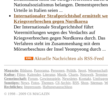
Nationalsozialismus belangen. Dementspreche
Urteile in Italien seien ...
Internationaler Strafgerichtshof ermittelt w
Kriegsverbrechen gegen Nordkorea
Der Internationale Strafgerichtshof führt
Vorermittlungen wegen des Verdachts auf
Kriegsverbrechen gegen Nordkorea durch. Das
Verfahren steht im Zusammenhang mit dem
Mörserbeschuss der Insel Yeonpyeong durch ...
Aktuelle Nachrichten als RSS-Feed
Magazin:
Bildung
,
Panorama
,
Personen
,
Politik
,
Sport
,
Wissenschaft
Kultur:
Filme
,
Kalender
,
Literatur
,
Musik
,
Charts
,
Netzwelt
,
Termine
Gemeinschaft:
Forum
,
Gewinnspiele
,
Newsleter
,
Kontakt
,
Umfragen
Sonstiges:
News
,
Fotos
,
Themen
,
C6
Archiv
,
RSS
,
Shop
,
Sitemap
,
We
Rechtliches:
Impressum
,
Haftungsausschluss
© 1998 - 2009 C6 MAGAZIN