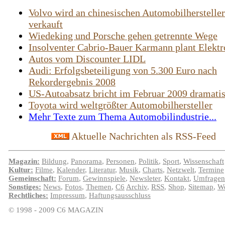
Volvo wird an chinesischen Automobilhersteller
verkauft
Wiedeking und Porsche gehen getrennte Wege
Insolventer Cabrio-Bauer Karmann plant Elektr
Autos vom Discounter LIDL
Audi: Erfolgsbeteiligung von 5.300 Euro nach
Rekordergebnis 2008
US-Autoabsatz bricht im Februar 2009 dramatis
Toyota wird weltgrößter Automobilhersteller
Mehr Texte zum Thema Automobilindustrie...
Aktuelle Nachrichten als RSS-Feed
Magazin:
Bildung
,
Panorama
,
Personen
,
Politik
,
Sport
,
Wissenschaft
Kultur:
Filme
,
Kalender
,
Literatur
,
Musik
,
Charts
,
Netzwelt
,
Termine
Gemeinschaft:
Forum
,
Gewinnspiele
,
Newsleter
,
Kontakt
,
Umfragen
Sonstiges:
News
,
Fotos
,
Themen
,
C6
Archiv
,
RSS
,
Shop
,
Sitemap
,
We
Rechtliches:
Impressum
,
Haftungsausschluss
© 1998 - 2009 C6 MAGAZIN