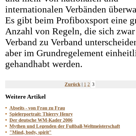
internationalen Verbänden überwa
Es gibt beim Profiboxsport eine g
Anzahl von Regeln, die sich zwar
Verband zu Verband unterscheide
aber im Grundregelement einheitl
gehandhabt werden.
Zurück
|
1
2
3
Weitere Artikel
Abseits - von Frau zu Frau
Spielerportrait: Thierry Henry
Der deutsche WM-Kader 2006
Mythen und Legenden der Fußball-Weltmeisterschaft
"Mind, body, spirit"