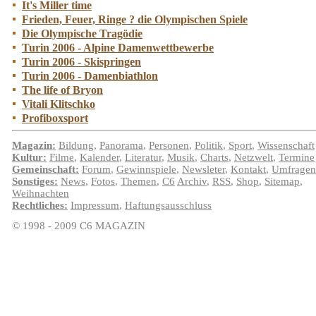
It's Miller time
Frieden, Feuer, Ringe ? die Olympischen Spiele
Die Olympische Tragödie
Turin 2006 - Alpine Damenwett
bewerbe
Turin 2006 - Skispringen
Turin 2006 - Damenbiathlon
The life of Bryon
Vitali Klitschko
Profiboxsport
Magazin:
Bildung
,
Panorama
,
Personen
,
Politik
,
Sport
,
Wissenschaft
Kultur:
Filme
,
Kalender
,
Literatur
,
Musik
,
Charts
,
Netzwelt
,
Termine
Gemeinschaft:
Forum
,
Gewinnspiele
,
Newsleter
,
Kontakt
,
Umfragen
Sonstiges:
News
,
Fotos
,
Themen
,
C6
Archiv
,
RSS
,
Shop
,
Sitemap
,
Weihnachten
Rechtliches:
Impressum
,
Haftungsausschluss
© 1998 - 2009 C6 MAGAZIN