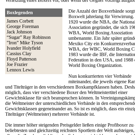
Verletzung eines Boxers vor, oder wenn der Gegner vorzeigt aufgibt
Die Anzahl der Boxverbände sorgte
Boxlegenden
Boxwelt jahrelang für Verwirrung.
James Corbett
1920 wurde die NBA, die Nationa
George Foreman
Association gegründet, die sich 19
Jack Johnson
WBA, World Boxing Assoziation
“Sugar” Ray Robinson
umbenannte. Ein Jahr später gründe
”Iron” Mike Tyson
Mexiko City ein Konkurrenzverba
Ivander Holyfield
WBA, der WBC, World Boxing Co
Cassius Clay
1983 wurde die IBF, die Internati
Floyd Patterson
Federation in den USA, und 1988
Joe Frazier
World Boxing Organization.
Lennox Lewis
Nun konkurrierten vier Verbände
miteinander, die jeweils eigene Ran
und Titelträger in den verschiedenen Boxkampfklassen haben. Deshal
möglich, dass vier verschiedene Boxer den Weltmeistertitel einer
Gewichtsklasse für sich beanspruchen können. In Vereinigungskämp
die Weltmeister der unterschiedlichen Verbände in den entsprechend
Gewichtsklassen gegeneinander an. So ist es möglich, dass ein einz
Titelträger (Weltmeister) mehrerer Verbände ist.
Die immer höher steigenden Preisgelder ließen einige Profiboxer zu
beliebtesten und gleichzeitig reichsten Sportlern der Welt aufsteigen