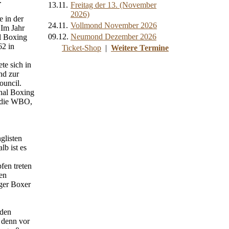
.
13.11.
Freitag der 13. (November
2026)
 in der
24.11.
Vollmond November 2026
 Im Jahr
09.12.
Neumond Dezember 2026
l Boxing
62 in
Ticket-Shop
|
Weitere Termine
te sich in
nd zur
uncil.
onal Boxing
 die WBO,
glisten
b ist es
fen treten
en
iger Boxer
 den
, denn vor