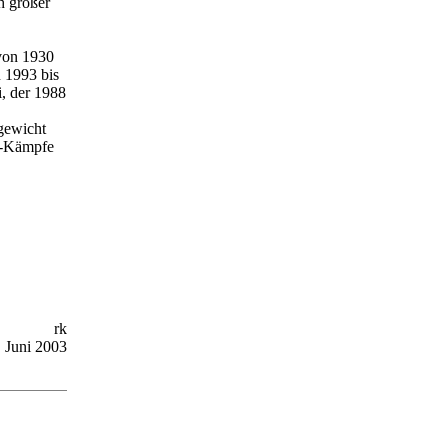
h großer
von 1930
 1993 bis
, der 1988
gewicht
WM-Kämpfe
rk
. Juni 2003