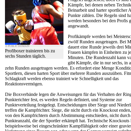
Kämpfe, bei denen neben Technik
Beinarbeit und harter sportlicher 
Punkte zählen. Die Regeln sind ha
werden besonders bei den Profis 
angewandt.
Profikämpfe werden bei Meistersc
zwölf Runden ausgetragen. Bei 
dauert eine Runde jeweils drei Mi
© PUBLIC DOMAIN
Profiboxer trainieren bis zu
Frauen kämpfen in Einheiten zu j
sechs Stunden täglich.
Minuten. Die Rundenzahl kann var
gibt Kämpfe, die in nur sechs, in a
zehn Runden ausgetragen werden. Es erfordert eine Menge Konditi
Sportlern, diesen harten Sport über mehrere Runden auszuüben. Fit
Schlagkraft werden ebenso trainiert wie Schnelligkeit und das
Reaktionsvermögen.
Die Boxverbände legen die Anweisungen für das Verhalten der Rin
Punkterichter fest, es werden Regeln definiert, und Systeme zur
Punkteverteilung festgelegt. Entscheidungen über Siege und Nieder
treffen die Kampfrichter. Siege, die nicht durch ein Knockout ende
von den Kampfrichtern durch Abstimmung entschieden, nicht durch
Punkteanzahl, die der Sportler erkämpft hat. Technische Knockouts 
beispielsweise bei eingeschränkter Kampffähigkeit oder einer gravi