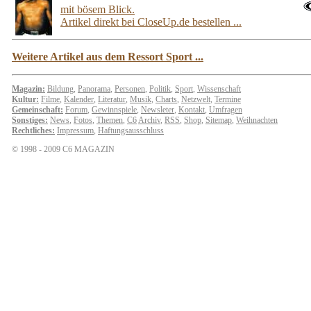
mit bösem Blick.
Artikel direkt bei CloseUp.de bestellen ...
Weitere Artikel aus dem Ressort Sport ...
Magazin:
Bildung
,
Panorama
,
Personen
,
Politik
,
Sport
,
Wissenschaft
Kultur:
Filme
,
Kalender
,
Literatur
,
Musik
,
Charts
,
Netzwelt
,
Termine
Gemeinschaft:
Forum
,
Gewinnspiele
,
Newsleter
,
Kontakt
,
Umfragen
Sonstiges:
News
,
Fotos
,
Themen
,
C6
Archiv
,
RSS
,
Shop
,
Sitemap
,
Weihnachten
Rechtliches:
Impressum
,
Haftungsausschluss
© 1998 - 2009 C6 MAGAZIN