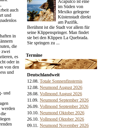
Acapulco ist eine
,
im Süden von
Arbeit auch
Mexiko gelegene
rt und
Küstenstadt direkt
gnadenlos
am Pazifik.
Berühmt ist die Stadt vor allem für
seine Klippenspringer. Man findet
haften in
sie bei den Klippen La Quebrada.
Männern
Sie springen zu ...
nuten, die
e zwei
Termine
iieren, es
cht oder in
on von den
ness und
Deutschlandweit
12.08.
Totale Sonnenfinsternis
12.08.
Neumond August 2026
g- und
28.08.
Vollmond August 2026
11.09.
Neumond September 2026
lagen
26.09.
Vollmond September 2026
n, werden
10.10.
Neumond Oktober 2026
 die
liegen
26.10.
Vollmond Oktober 2026
erenden
09.11.
Neumond November 2026