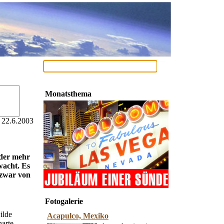
Monatsthema
22.6.2003
lder mehr
wacht. Es
 zwar von
Fotogalerie
ilde
Acapulco, Mexiko
harte