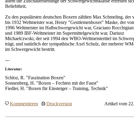
allem die Zuschauerlieblinge der Schwergewichtsklasse erfreuen sic
Beliebtheit.
Zu den populärsten deutschen Boxern zählten Max Schmeling, der 
bis 1932 Weltmeister war, Henry "Gentlemenboxer" Maske, der von
1996 Weltmeister im Halbschwergewicht war, Graciano Rocchigiani
und 1989 IBF-Weltmeister im Supermittelgewicht war, Dariusz
Michaelczwski, der seit 1994 den WBO-Weltmeistertitel im Schwer
trägt, und natürlich der sympathische Axel Schulz, der mehrere 
im Schwergewicht bestritt.
---
Literatur:
Schloz, R. "Faszination Boxen"
Sonnenberg, H. "Boxen – Fechten mit der Faust"
Fiedler, H. "Boxen für Einsteiger – Training, Technik"
Kommentieren
Druckversion
Artikel vom 22