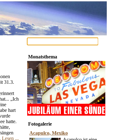
Monatsthema
ionen
t 31.3.
rinnert
at... „Ich
ine
habe hart
 wurde
ee hatte.
Fotogalerie
hätte,
 hängen
Acapulco, Mexiko
.
Lesen ...
Acapulco ist eine