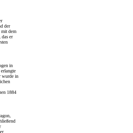
er
d der
r mit dem
 das er
rsten
ogen in
 erlangte
r wurde in
lichen
chen 1884
ragon,
chließend
r
er