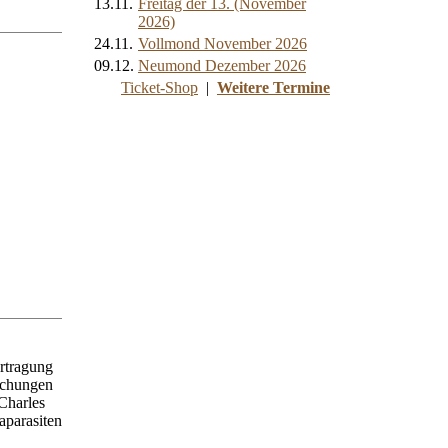
13.11.
Freitag der 13. (November
2026)
24.11.
Vollmond November 2026
09.12.
Neumond Dezember 2026
Ticket-Shop
|
Weitere Termine
rtragung
schungen
Charles
aparasiten