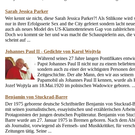
Sarah Jessica Parker
Wer kennt sie nicht, diese Sarah Jessica Parker?! Als Stilikone wird s
nur in ihrer Erfolgsserie Sex and the City gefeiert sondern lacht neu
auch als neues Model des US-Klamottenriesen Gap von zahlreichen 
Doch wo kommt sie her und was macht die Schauspielerin aus, die 
scheint auf ...
Johannes Paul II - Gedichte von Karol Wojtyla
Während seines 27 Jahre langen Pontifikates entwic
Papst Johannes Paul II nicht nur zu einem beliebten
sondern auch zu einer der wichtigsten Personen der
Zeitgeschichte. Der alte Mann, den wir aus seinem
Papamobil als Johannes Paul II kennen, wurde als 
Jozef Wojtyla am 18.Mai.1920 im polnischen Wadowice geboren. ..
Benjamin von Stuckrad-Barre
Der 1975 geborene deutsche Schriftsteller Benjamin von Stuckrad-B
mit seinen journalistischen, essayistischen und erzählerischen Arbei
Protagonisten der jungen deutschen Popliteratur. Benjamin von Stuc
Barre wurde am 27. Januar 1975 in Bremen geboren. Nach dem Abi
als Journalist, vorwiegend als Fernseh- und Musikkritiker, für versc
Zeitungen tätig. Seine ...