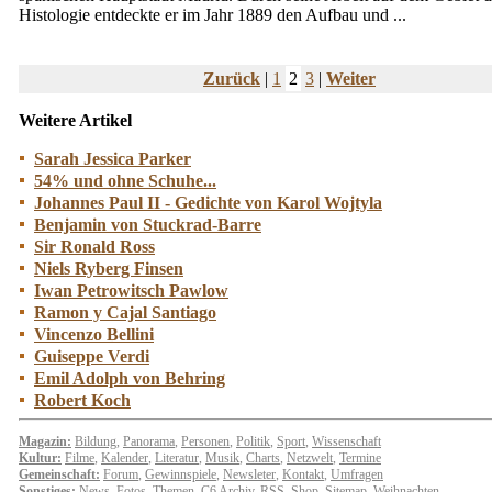
Histologie entdeckte er im Jahr 1889 den Aufbau und ...
Zurück
|
1
2
3
|
Weiter
Weitere Artikel
Sarah Jessica Parker
54% und ohne Schuhe...
Johannes Paul II - Gedichte von Karol Wojtyla
Benjamin von Stuckrad-Barre
Sir Ronald Ross
Niels Ryberg Finsen
Iwan Petrowitsch Pawlow
Ramon y Cajal Santiago
Vincenzo Bellini
Guiseppe Verdi
Emil Adolph von Behring
Robert Koch
Magazin:
Bildung
,
Panorama
,
Personen
,
Politik
,
Sport
,
Wissenschaft
Kultur:
Filme
,
Kalender
,
Literatur
,
Musik
,
Charts
,
Netzwelt
,
Termine
Gemeinschaft:
Forum
,
Gewinnspiele
,
Newsleter
,
Kontakt
,
Umfragen
Sonstiges:
News
,
Fotos
,
Themen
,
C6
Archiv
,
RSS
,
Shop
,
Sitemap
,
Weihnachten