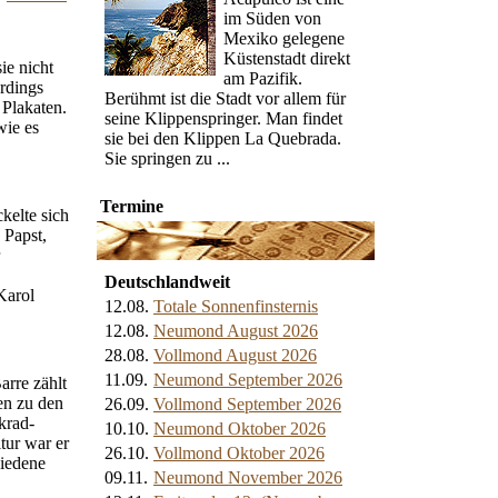
im Süden von
Mexiko gelegene
Küstenstadt direkt
ie nicht
am Pazifik.
erdings
Berühmt ist die Stadt vor allem für
Plakaten.
seine Klippenspringer. Man findet
wie es
sie bei den Klippen La Quebrada.
Sie springen zu ...
Termine
kelte sich
 Papst,
Deutschlandweit
Karol
12.08.
Totale Sonnenfinsternis
.
12.08.
Neumond August 2026
28.08.
Vollmond August 2026
11.09.
Neumond September 2026
arre zählt
ten zu den
26.09.
Vollmond September 2026
krad-
10.10.
Neumond Oktober 2026
tur war er
26.10.
Vollmond Oktober 2026
hiedene
09.11.
Neumond November 2026