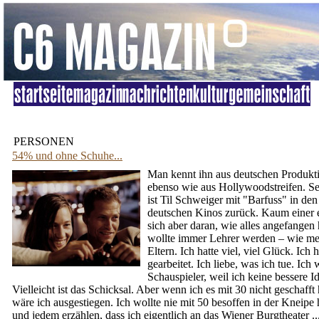
PERSONEN
54% und ohne Schuhe...
Man kennt ihn aus deutschen Produkt
ebenso wie aus Hollywoodstreifen. Sei
ist Til Schweiger mit "Barfuss" in den
deutschen Kinos zurück. Kaum einer e
sich aber daran, wie alles angefangen h
wollte immer Lehrer werden – wie me
Eltern. Ich hatte viel, viel Glück. Ich 
gearbeitet. Ich liebe, was ich tue. Ich
Schauspieler, weil ich keine bessere Id
Vielleicht ist das Schicksal. Aber wenn ich es mit 30 nicht geschafft 
wäre ich ausgestiegen. Ich wollte nie mit 50 besoffen in der Kneipe
und jedem erzählen, dass ich eigentlich an das Wiener Burgtheater ..