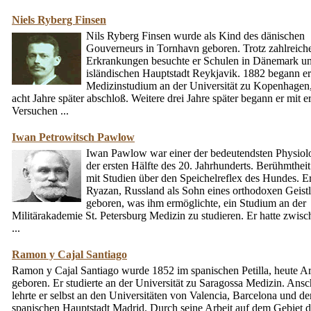
Niels Ryberg Finsen
Nils Ryberg Finsen wurde als Kind des dänischen
Gouverneurs in Tornhavn geboren. Trotz zahlreich
Erkrankungen besuchte er Schulen in Dänemark un
isländischen Hauptstadt Reykjavik. 1882 begann e
Medizinstudium an der Universität zu Kopenhagen,
acht Jahre später abschloß. Weitere drei Jahre später begann er mit e
Versuchen ...
Iwan Petrowitsch Pawlow
Iwan Pawlow war einer der bedeutendsten Physiol
der ersten Hälfte des 20. Jahrhunderts. Berühmtheit
mit Studien über den Speichelreflex des Hundes. E
Ryazan, Russland als Sohn eines orthodoxen Geist
geboren, was ihm ermöglichte, ein Studium an der
Militärakademie St. Petersburg Medizin zu studieren. Er hatte zwis
...
Ramon y Cajal Santiago
Ramon y Cajal Santiago wurde 1852 im spanischen Petilla, heute A
geboren. Er studierte an der Universität zu Saragossa Medizin. Ans
lehrte er selbst an den Universitäten von Valencia, Barcelona und de
spanischen Hauptstadt Madrid. Durch seine Arbeit auf dem Gebiet d