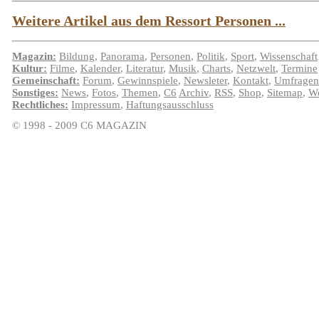
Weitere Artikel aus dem Ressort Personen ...
Magazin:
Bildung
,
Panorama
,
Personen
,
Politik
,
Sport
,
Wissenschaft
Kultur:
Filme
,
Kalender
,
Literatur
,
Musik
,
Charts
,
Netzwelt
,
Termine
Gemeinschaft:
Forum
,
Gewinnspiele
,
Newsleter
,
Kontakt
,
Umfragen
Sonstiges:
News
,
Fotos
,
Themen
,
C6
Archiv
,
RSS
,
Shop
,
Sitemap
,
We
Rechtliches:
Impressum
,
Haftungsausschluss
© 1998 - 2009 C6 MAGAZIN