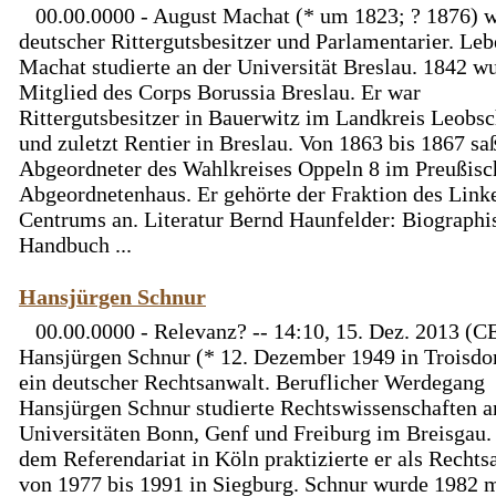
00.00.0000 - August Machat (* um 1823; ? 1876) w
deutscher Rittergutsbesitzer und Parlamentarier. Le
Machat studierte an der Universität Breslau. 1842 w
Mitglied des Corps Borussia Breslau. Er war
Rittergutsbesitzer in Bauerwitz im Landkreis Leobs
und zuletzt Rentier in Breslau. Von 1863 bis 1867 saß
Abgeordneter des Wahlkreises Oppeln 8 im Preußisc
Abgeordnetenhaus. Er gehörte der Fraktion des Link
Centrums an. Literatur Bernd Haunfelder: Biographi
Handbuch ...
Hansjürgen Schnur
00.00.0000 - Relevanz? -- 14:10, 15. Dez. 2013 (C
Hansjürgen Schnur (* 12. Dezember 1949 in Troisdor
ein deutscher Rechtsanwalt. Beruflicher Werdegang
Hansjürgen Schnur studierte Rechtswissenschaften a
Universitäten Bonn, Genf und Freiburg im Breisgau.
dem Referendariat in Köln praktizierte er als Rechts
von 1977 bis 1991 in Siegburg. Schnur wurde 1982 m