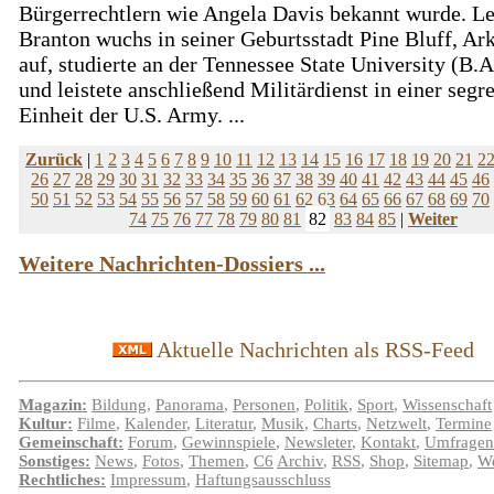
Bürgerrechtlern wie Angela Davis bekannt wurde. L
Branton wuchs in seiner Geburtsstadt Pine Bluff, Ar
auf, studierte an der Tennessee State University (B.
und leistete anschließend Militärdienst in einer segr
Einheit der U.S. Army. ...
Zurück
|
1
2
3
4
5
6
7
8
9
10
11
12
13
14
15
16
17
18
19
20
21
2
26
27
28
29
30
31
32
33
34
35
36
37
38
39
40
41
42
43
44
45
46
50
51
52
53
54
55
56
57
58
59
60
61
62
63
64
65
66
67
68
69
70
74
75
76
77
78
79
80
81
82
83
84
85
|
Weiter
Weitere Nachrichten-Dossiers ...
Aktuelle Nachrichten als RSS-Feed
Magazin:
Bildung
,
Panorama
,
Personen
,
Politik
,
Sport
,
Wissenschaft
Kultur:
Filme
,
Kalender
,
Literatur
,
Musik
,
Charts
,
Netzwelt
,
Termine
Gemeinschaft:
Forum
,
Gewinnspiele
,
Newsleter
,
Kontakt
,
Umfragen
Sonstiges:
News
,
Fotos
,
Themen
,
C6
Archiv
,
RSS
,
Shop
,
Sitemap
,
We
Rechtliches:
Impressum
,
Haftungsausschluss