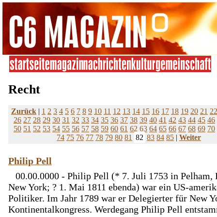
Recht
Zurück
|
1
2
3
4
5
6
7
8
9
10
11
12
13
14
15
16
17
18
19
20
21
2
26
27
28
29
30
31
32
33
34
35
36
37
38
39
40
41
42
43
44
45
46
50
51
52
53
54
55
56
57
58
59
60
61
62
63
64
65
66
67
68
69
70
74
75
76
77
78
79
80
81
82
83
84
85
|
Weiter
Philip Pell
00.00.0000 - Philip Pell (* 7. Juli 1753 in Pelham,
New York; ? 1. Mai 1811 ebenda) war ein US-amerik
Politiker. Im Jahr 1789 war er Delegierter für New 
Kontinentalkongress. Werdegang Philip Pell entsta