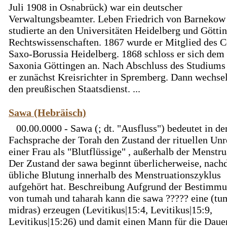
Juli 1908 in Osnabrück) war ein deutscher
Verwaltungsbeamter. Leben Friedrich von Barnekow
studierte an den Universitäten Heidelberg und Götti
Rechtswissenschaften. 1867 wurde er Mitglied des C
Saxo-Borussia Heidelberg. 1868 schloss er sich dem
Saxonia Göttingen an. Nach Abschluss des Studiums
er zunächst Kreisrichter in Spremberg. Dann wechsel
den preußischen Staatsdienst. ...
Sawa (Hebräisch)
00.00.0000 - Sawa (; dt. "Ausfluss") bedeutet in de
Fachsprache der Torah den Zustand der rituellen Unr
einer Frau als "Blutflüssige" , außerhalb der Menstru
Der Zustand der sawa beginnt überlicherweise, nach
übliche Blutung innerhalb des Menstruationszyklus
aufgehört hat. Beschreibung Aufgrund der Bestimm
von tumah und taharah kann die sawa ????? eine (tu
midras) erzeugen (Levitikus|15:4, Levitikus|15:9,
Levitikus|15:26) und damit einen Mann für die Daue