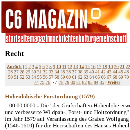
Recht
Zurück
|
1
2
3
4
5
6
7
8
9
10
11
12
13
14
15
16
17
18
19
20
21
2
26
27
28
29
30
31
32
33
34
35
36
37
38
39
40
41
42
43
44
45
46
50
51
52
53
54
55
56
57
58
59
60
61
62
63
64
65
66
67
68
69
70
74
75
76
77
78
79
80
81
82
83
84
85
|
Weiter
Hohenlohische Forstordnung (1579)
00.00.0000 - Die "der Grafschaften Hohenlohe erwe
und verbesserte Wildpan-, Forst- und Holtzordnung"
im Jahr 1579 auf Veranlassung des Grafen Wolfgang 
(1546-1610) für die Herrschaften des Hauses Hohen