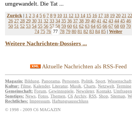
umgewandelt. Die Tat ...
Zurück
|
1
2
3
4
5
6
7
8
9
10
11
12
13
14
15
16
17
18
19
20
21
2
26
27
28
29
30
31
32
33
34
35
36
37
38
39
40
41
42
43
44
45
46
50
51
52
53
54
55
56
57
58
59
60
61
62
63
64
65
66
67
68
69
70
74
75
76
77
78
79
80
81
82
83
84
85
|
Weiter
Weitere Nachrichten-Dossiers ...
Aktuelle Nachrichten als RSS-Feed
Magazin:
Bildung
,
Panorama
,
Personen
,
Politik
,
Sport
,
Wissenschaft
Kultur:
Filme
,
Kalender
,
Literatur
,
Musik
,
Charts
,
Netzwelt
,
Termine
Gemeinschaft:
Forum
,
Gewinnspiele
,
Newsleter
,
Kontakt
,
Umfragen
Sonstiges:
News
,
Fotos
,
Themen
,
C6
Archiv
,
RSS
,
Shop
,
Sitemap
,
We
Rechtliches:
Impressum
,
Haftungsausschluss
© 1998 - 2009 C6 MAGAZIN