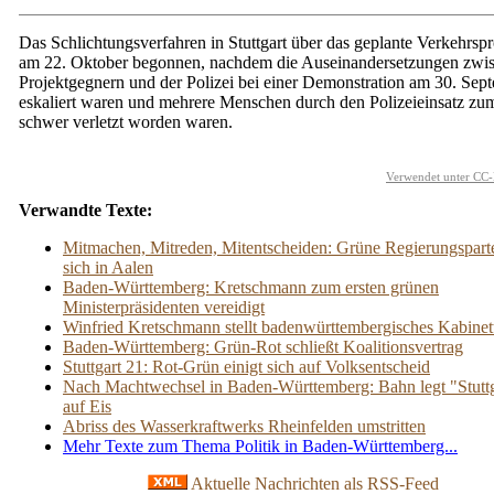
Das Schlichtungsverfahren in Stuttgart über das geplante Verkehrspr
am 22. Oktober begonnen, nachdem die Auseinandersetzungen zwi
Projektgegnern und der Polizei bei einer Demonstration am 30. Sep
eskaliert waren und mehrere Menschen durch den Polizeieinsatz zum
schwer verletzt worden waren.
Verwendet unter CC-
Verwandte Texte:
Mitmachen, Mitreden, Mitentscheiden: Grüne Regierungspartei 
sich in Aalen
Baden-Württemberg: Kretschmann zum ersten grünen
Ministerpräsidenten vereidigt
Winfried Kretschmann stellt badenwürttembergisches Kabinet
Baden-Württemberg: Grün-Rot schließt Koalitionsvertrag
Stuttgart 21: Rot-Grün einigt sich auf Volksentscheid
Nach Machtwechsel in Baden-Württemberg: Bahn legt "Stuttg
auf Eis
Abriss des Wasserkraftwerks Rheinfelden umstritten
Mehr Texte zum Thema Politik in Baden-Württemberg...
Aktuelle Nachrichten als RSS-Feed