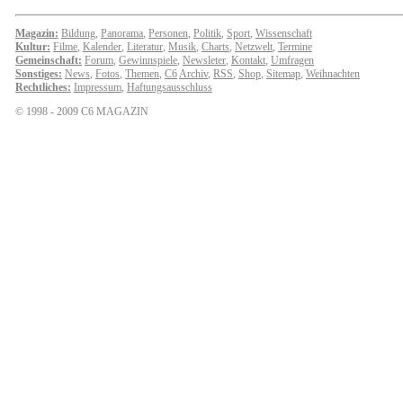
Magazin:
Bildung
,
Panorama
,
Personen
,
Politik
,
Sport
,
Wissenschaft
Kultur:
Filme
,
Kalender
,
Literatur
,
Musik
,
Charts
,
Netzwelt
,
Termine
Gemeinschaft:
Forum
,
Gewinnspiele
,
Newsleter
,
Kontakt
,
Umfragen
Sonstiges:
News
,
Fotos
,
Themen
,
C6
Archiv
,
RSS
,
Shop
,
Sitemap
,
Weihnachten
Rechtliches:
Impressum
,
Haftungsausschluss
© 1998 - 2009 C6 MAGAZIN