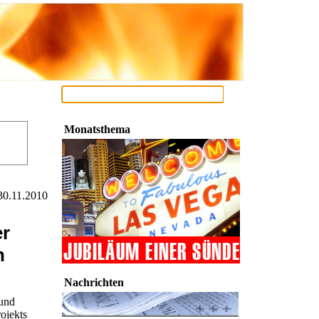
Monatsthema
30.11.2010
er
n
Nachrichten
 und
ojekts