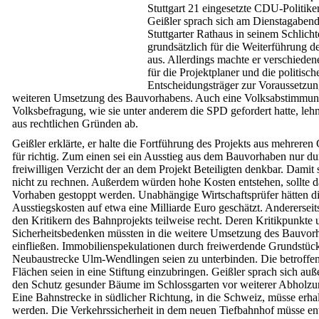
Stuttgart 21 eingesetzte CDU-Politike
Geißler sprach sich am Dienstagaben
Stuttgarter Rathaus in seinem Schlich
grundsätzlich für die Weiterführung de
aus. Allerdings machte er verschiede
für die Projektplaner und die politisch
Entscheidungsträger zur Voraussetzun
weiteren Umsetzung des Bauvorhabens. Auch eine Volksabstimmun
Volksbefragung, wie sie unter anderem die SPD gefordert hatte, lehn
aus rechtlichen Gründen ab.
Geißler erklärte, er halte die Fortführung des Projekts aus mehrere
für richtig. Zum einen sei ein Ausstieg aus dem Bauvorhaben nur du
freiwilligen Verzicht der an dem Projekt Beteiligten denkbar. Damit 
nicht zu rechnen. Außerdem würden hohe Kosten entstehen, sollte d
Vorhaben gestoppt werden. Unabhängige Wirtschaftsprüfer hätten d
Ausstiegskosten auf etwa eine Milliarde Euro geschätzt. Andererseit
den Kritikern des Bahnprojekts teilweise recht. Deren Kritikpunkte 
Sicherheitsbedenken müssten in die weitere Umsetzung des Bauvor
einfließen. Immobilienspekulationen durch freiwerdende Grundstück
Neubaustrecke Ulm-Wendlingen seien zu unterbinden. Die betroffe
Flächen seien in eine Stiftung einzubringen. Geißler sprach sich au
den Schutz gesunder Bäume im Schlossgarten vor weiterer Abholzu
Eine Bahnstrecke in südlicher Richtung, in die Schweiz, müsse erha
werden. Die Verkehrssicherheit in dem neuen Tiefbahnhof müsse en