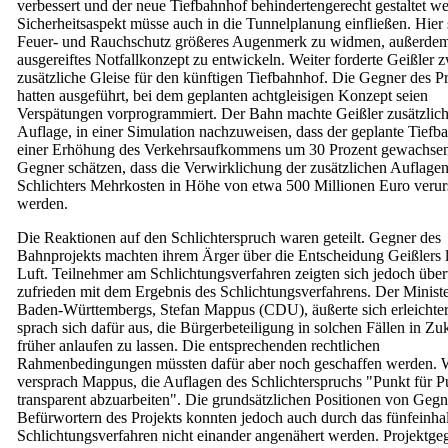
verbessert und der neue Tiefbahnhof behindertengerecht gestaltet w
Sicherheitsaspekt müsse auch in die Tunnelplanung einfließen. Hier
Feuer- und Rauchschutz größeres Augenmerk zu widmen, außerdem 
ausgereiftes Notfallkonzept zu entwickeln. Weiter forderte Geißler 
zusätzliche Gleise für den künftigen Tiefbahnhof. Die Gegner des Pr
hatten ausgeführt, bei dem geplanten achtgleisigen Konzept seien
Verspätungen vorprogrammiert. Der Bahn machte Geißler zusätzlich
Auflage, in einer Simulation nachzuweisen, dass der geplante Tiefb
einer Erhöhung des Verkehrsaufkommens um 30 Prozent gewachsen
Gegner schätzen, dass die Verwirklichung der zusätzlichen Auflagen
Schlichters Mehrkosten in Höhe von etwa 500 Millionen Euro veru
werden.
Die Reaktionen auf den Schlichterspruch waren geteilt. Gegner des
Bahnprojekts machten ihrem Ärger über die Entscheidung Geißlers l
Luft. Teilnehmer am Schlichtungsverfahren zeigten sich jedoch übe
zufrieden mit dem Ergebnis des Schlichtungsverfahrens. Der Ministe
Baden-Württembergs, Stefan Mappus (CDU), äußerte sich erleichter
sprach sich dafür aus, die Bürgerbeteiligung in solchen Fällen in Zu
früher anlaufen zu lassen. Die entsprechenden rechtlichen
Rahmenbedingungen müssten dafür aber noch geschaffen werden. W
versprach Mappus, die Auflagen des Schlichterspruchs "Punkt für P
transparent abzuarbeiten". Die grundsätzlichen Positionen von Geg
Befürwortern des Projekts konnten jedoch auch durch das fünfeinh
Schlichtungsverfahren nicht einander angenähert werden. Projektgeg