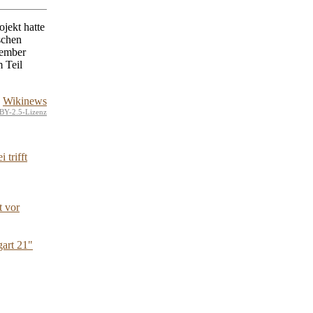
ojekt hatte
schen
tember
 Teil
Wikinews
BY-2.5-Lizenz
trifft
t vor
art 21"