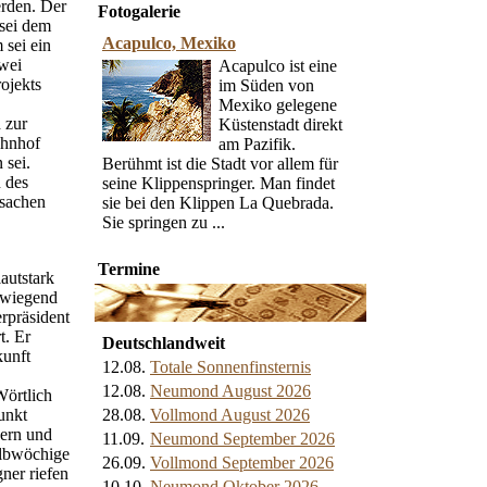
erden. Der
Fotogalerie
 sei dem
Acapulco, Mexiko
sei ein
zwei
Acapulco ist eine
ojekts
im Süden von
Mexiko gelegene
 zur
Küstenstadt direkt
ahnhof
am Pazifik.
 sei.
Berühmt ist die Stadt vor allem für
 des
seine Klippenspringer. Man findet
rsachen
sie bei den Klippen La Quebrada.
Sie springen zu ...
Termine
autstark
rwiegend
rpräsident
t. Er
Deutschlandweit
kunft
12.08.
Totale Sonnenfinsternis
12.08.
Neumond August 2026
örtlich
unkt
28.08.
Vollmond August 2026
nern und
11.09.
Neumond September 2026
albwöchige
26.09.
Vollmond September 2026
ner riefen
10.10.
Neumond Oktober 2026