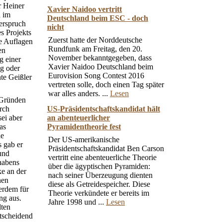
r Heiner
Xavier Naidoo vertritt
d im
Deutschland beim ESC - doch
terspruch
nicht
s Projekts
Zuerst hatte der Norddeutsche
ne Auflagen
Rundfunk am Freitag, den 20.
en
November bekanntgegeben, dass
g einer
Xavier Naidoo Deutschland beim
g oder
Eurovision Song Contest 2016
te Geißler
vertreten solle, doch einen Tag später
war alles anders. ...
Lesen
n Gründen
rch
US-Präsidentschaftskandidat hält
sei aber
an abenteuerlicher
as
Pyramidentheorie fest
ie
Der US-amerikanische
s gab er
Präsidentschaftskandidat Ben Carson
und
vertritt eine abenteuerliche Theorie
habens
über die ägyptischen Pyramiden:
e an der
nach seiner Überzeugung dienten
nen
diese als Getreidespeicher. Diese
ßerdem für
Theorie verkündete er bereits im
ng aus.
Jahre 1998 und ...
Lesen
lten
tscheidend