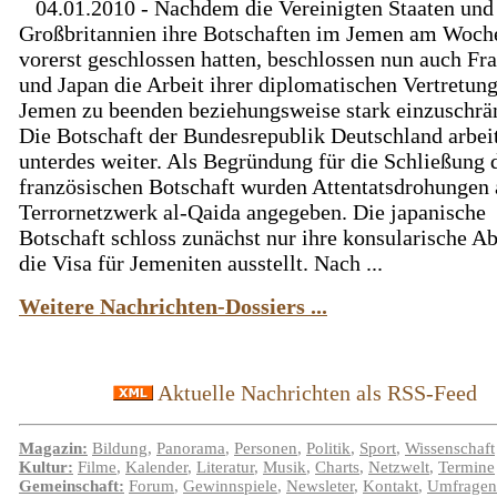
04.01.2010 - Nachdem die Vereinigten Staaten und
Großbritannien ihre Botschaften im Jemen am Woc
vorerst geschlossen hatten, beschlossen nun auch Fr
und Japan die Arbeit ihrer diplomatischen Vertretun
Jemen zu beenden beziehungsweise stark einzuschrä
Die Botschaft der Bundesrepublik Deutschland arbei
unterdes weiter. Als Begründung für die Schließung 
französischen Botschaft wurden Attentatsdrohungen
Terrornetzwerk al-Qaida angegeben. Die japanische
Botschaft schloss zunächst nur ihre konsularische Ab
die Visa für Jemeniten ausstellt. Nach ...
Weitere Nachrichten-Dossiers ...
Aktuelle Nachrichten als RSS-Feed
Magazin:
Bildung
,
Panorama
,
Personen
,
Politik
,
Sport
,
Wissenschaft
Kultur:
Filme
,
Kalender
,
Literatur
,
Musik
,
Charts
,
Netzwelt
,
Termine
Gemeinschaft:
Forum
,
Gewinnspiele
,
Newsleter
,
Kontakt
,
Umfragen