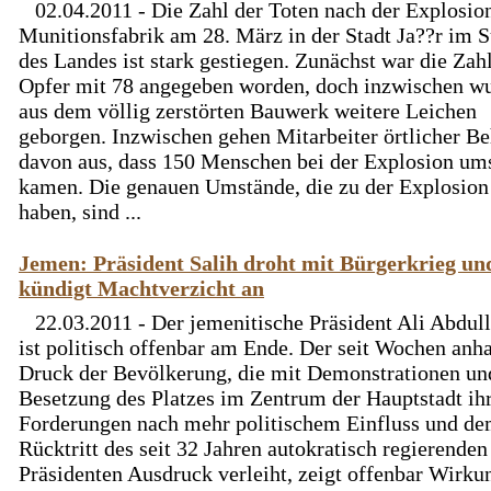
02.04.2011 - Die Zahl der Toten nach der Explosio
Munitionsfabrik am 28. März in der Stadt Ja??r im 
des Landes ist stark gestiegen. Zunächst war die Zah
Opfer mit 78 angegeben worden, doch inzwischen w
aus dem völlig zerstörten Bauwerk weitere Leichen
geborgen. Inzwischen gehen Mitarbeiter örtlicher B
davon aus, dass 150 Menschen bei der Explosion um
kamen. Die genauen Umstände, die zu der Explosion
haben, sind ...
Jemen: Präsident Salih droht mit Bürgerkrieg un
kündigt Machtverzicht an
22.03.2011 - Der jemenitische Präsident Ali Abdull
ist politisch offenbar am Ende. Der seit Wochen anh
Druck der Bevölkerung, die mit Demonstrationen un
Besetzung des Platzes im Zentrum der Hauptstadt ih
Forderungen nach mehr politischem Einfluss und d
Rücktritt des seit 32 Jahren autokratisch regierenden
Präsidenten Ausdruck verleiht, zeigt offenbar Wirk