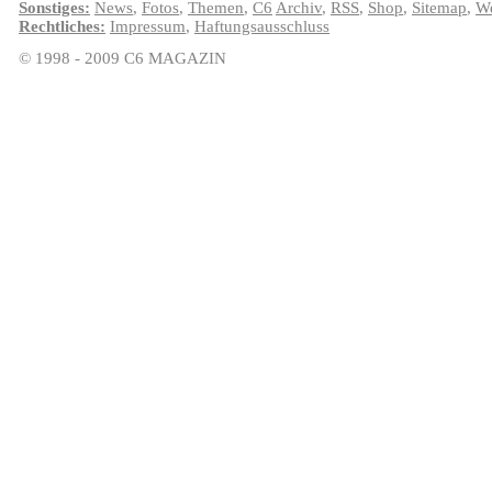
Sonstiges:
News
,
Fotos
,
Themen
,
C6
Archiv
,
RSS
,
Shop
,
Sitemap
,
We
Rechtliches:
Impressum
,
Haftungsausschluss
© 1998 - 2009 C6 MAGAZIN