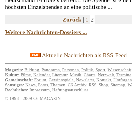
Deutschland 14 Hotels betreibt. Die Spende ist eine 
höchsten Einzelspenden an eine politische ...
Zurück
|
1
2
Weitere Nachrichten-Dossiers ...
Aktuelle Nachrichten als RSS-Feed
Magazin:
Bildung
,
Panorama
,
Personen
,
Politik
,
Sport
,
Wissenschaft
Kultur:
Filme
,
Kalender
,
Literatur
,
Musik
,
Charts
,
Netzwelt
,
Termine
Gemeinschaft:
Forum
,
Gewinnspiele
,
Newsleter
,
Kontakt
,
Umfragen
Sonstiges:
News
,
Fotos
,
Themen
,
C6
Archiv
,
RSS
,
Shop
,
Sitemap
,
We
Rechtliches:
Impressum
,
Haftungsausschluss
© 1998 - 2009 C6 MAGAZIN