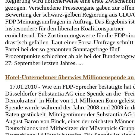
Regierung wird üblicherweise eine erste Zwischenbi
gezogen. Verschiedene Presseorgane gaben zur öffen
Bewertung der schwarz-gelben Regierung aus CDU
FDP Meinungsumfragen in Auftrag. Das Ergebnis ist
insbesondere für den liberalen Koalitionspartner
ernüchternd. Die Zustimmungswerte für die FDP sin
drastisch gefallen. Laut einer Forsa-Umfrage schnitt
Partei bei der so genannten Sonntagsfrage fünf
Prozentpunkte schlechter ab als bei der Bundestags
27. September letzten Jahres. ...
Hotel-Unternehmer überwies Millionenspende a
17.01.2010 - Wie ein FDP-Sprecher bestätigte hat 
Düsseldorfer Substantia AG eine Spende an die "Fre
Demokraten" in Höhe von 1,1 Millionen Euro geleist
Spende wurde während der Jahre 2008 und 2009 in d
Raten gestückelt. Miteigentümer der Substantia AG i
August Baron von Finck, einer der reichsten Männer
Deutschlands und Mitbesitzer der Mövenpick-Gruppe