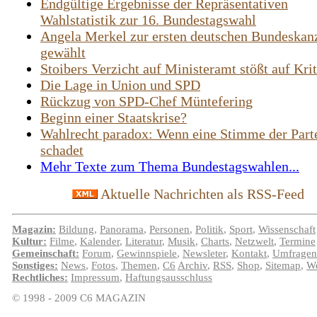
Endgültige Ergebnisse der Repräsentativen
Wahlstatistik zur 16. Bundestagswahl
Angela Merkel zur ersten deutschen Bundeskanz
gewählt
Stoibers Verzicht auf Ministeramt stößt auf Krit
Die Lage in Union und SPD
Rückzug von SPD-Chef Müntefering
Beginn einer Staatskrise?
Wahlrecht paradox: Wenn eine Stimme der Part
schadet
Mehr Texte zum Thema Bundestagswahlen...
Aktuelle Nachrichten als RSS-Feed
Magazin:
Bildung
,
Panorama
,
Personen
,
Politik
,
Sport
,
Wissenschaft
Kultur:
Filme
,
Kalender
,
Literatur
,
Musik
,
Charts
,
Netzwelt
,
Termine
Gemeinschaft:
Forum
,
Gewinnspiele
,
Newsleter
,
Kontakt
,
Umfragen
Sonstiges:
News
,
Fotos
,
Themen
,
C6
Archiv
,
RSS
,
Shop
,
Sitemap
,
We
Rechtliches:
Impressum
,
Haftungsausschluss
© 1998 - 2009 C6 MAGAZIN