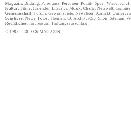
Magazin:
Bildung
,
Panorama
,
Personen
,
Politik
,
Sport
,
Wissenschaft
Kultur:
Filme
,
Kalender
,
Literatur
,
Musik
,
Charts
,
Netzwelt
,
Termine
Gemeinschaft:
Forum
,
Gewinnspiele
,
Newsleter
,
Kontakt
,
Umfragen
Sonstiges:
News
,
Fotos
,
Themen
,
C6
Archiv
,
RSS
,
Shop
,
Sitemap
,
We
Rechtliches:
Impressum
,
Haftungsausschluss
© 1998 - 2009 C6 MAGAZIN