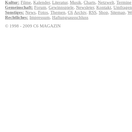
Kultur:
Filme
,
Kalender
,
Literatur
,
Musik
,
Charts
,
Netzwelt
,
Termine
Gemeinschaft:
Forum
,
Gewinnspiele
,
Newsleter
,
Kontakt
,
Umfragen
Sonstiges:
News
,
Fotos
,
Themen
,
C6
Archiv
,
RSS
,
Shop
,
Sitemap
,
We
Rechtliches:
Impressum
,
Haftungsausschluss
© 1998 - 2009 C6 MAGAZIN