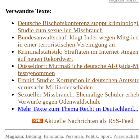
Verwendet unter CC-
Verwandte Texte:
Deutsche Bischofskonferenz stoppt kriminologi
Studie zum sexuellen Missbrauch
Bundesanwaltschaft klagt Inder wegen Mitglied
in einer terroristischen Vereinigung an
Kriminalstatistik: Straftaten im Internet stiege
auf neuen Rekordwert
Düsseldorf: Mutmaßliche deutsche Al-Qaida-Mi
festgenommen
Emnid-Studie: Korruption in deutschen Amtsst
verursacht Milliardenschäden
Sexueller Missbrauch: Ehemalige Schüler erhe
Vorwürfe gegen Odenwaldschule
Mehr Texte zum Thema Recht in Deutschland...
Aktuelle Nachrichten als RSS-Feed
Magazin:
Bildung
,
Panorama
,
Personen
,
Politik
,
Sport
,
Wissenschaft