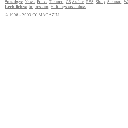
Sonstiges:
News
,
Fotos
,
Themen
,
C6
Archiv
,
RSS
,
Shop
,
Sitemap
,
We
Rechtliches:
Impressum
,
Haftungsausschluss
© 1998 - 2009 C6 MAGAZIN