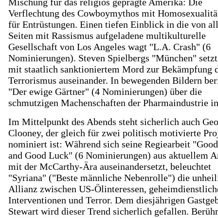
Mischung für das religiös geprägte Amerika: Die
Verflechtung des Cowboymythos mit Homosexualität
für Entrüstungen. Einen tiefen Einblick in die von al
Seiten mit Rassismus aufgeladene multikulturelle
Gesellschaft von Los Angeles wagt "L.A. Crash" (6
Nominierungen). Steven Spielbergs "München" setzt
mit staatlich sanktioniertem Mord zur Bekämpfung 
Terrorismus auseinander. In bewegenden Bildern ber
"Der ewige Gärtner" (4 Nominierungen) über die
schmutzigen Machenschaften der Pharmaindustrie in
Im Mittelpunkt des Abends steht sicherlich auch Ge
Clooney, der gleich für zwei politisch motivierte Pro
nominiert ist: Während sich seine Regiearbeit "Good
and Good Luck" (6 Nominierungen) aus aktuellem A
mit der McCarthy-Ära auseinandersetzt, beleuchtet
"Syriana" ("Beste männliche Nebenrolle") die unheil
Allianz zwischen US-Ölinteressen, geheimdienstlich
Interventionen und Terror. Dem diesjährigen Gastge
Stewart wird dieser Trend sicherlich gefallen. Berüh