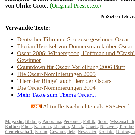
von Ulrike Grote.
(Original Pressetext)
ProSieben Telev
Verwandte Texte:
Deutscher Film und Scorsese gewinnen Oscar
Florian Henckel von Donnersmarck über Oscar-
Oscar 2006: Witherspoon, Hoffman und "Crash"
Gewinner
Countdown für Oscar-Verleihung 2006 läuft
Die Oscar-Nominierungen 2005
"Herr der Ringe" auch Herr der Oscars
Die Oscar-Nominierungen 2004
Mehr Texte zum Thema Oscar...
Aktuelle Nachrichten als RSS-Feed
Magazin:
Bildung
,
Panorama
,
Personen
,
Politik
,
Sport
,
Wissenschaft
Kultur:
Filme
,
Kalender
,
Literatur
,
Musik
,
Charts
,
Netzwelt
,
Termine
Gemeinschaft:
Forum
,
Gewinnspiele
,
Newsleter
,
Kontakt
,
Umfragen