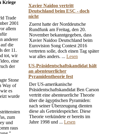
n Kriege
Xavier Naidoo vertritt
Deutschland beim ESC - doch
nicht
rld Trade
ember 2001
Zuerst hatte der Norddeutsche
or allem
Rundfunk am Freitag, den 20.
afür
November bekanntgegeben, dass
in anderer
Xavier Naidoo Deutschland beim
auf die
Eurovision Song Contest 2016
ls der 11.
vertreten solle, doch einen Tag später
d tot, wir
war alles anders. ...
Lesen
ideo, eine
US-Präsidentschaftskandidat hält
ruch der
an abenteuerlicher
Pyramidentheorie fest
agte Stone
Der US-amerikanische
an Way of
Präsidentschaftskandidat Ben Carson
 wie es
vertritt eine abenteuerliche Theorie
heizt wurde
über die ägyptischen Pyramiden:
nach seiner Überzeugung dienten
diese als Getreidespeicher. Diese
trittensten
Theorie verkündete er bereits im
Was, zum
Jahre 1998 und ...
Lesen
ney und
komm raus
rung."