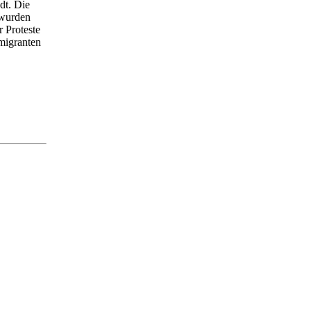
dt. Die
 wurden
r Proteste
migranten