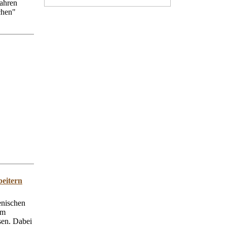
Jahren
chen"
beitern
ienischen
am
sen. Dabei