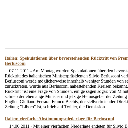
Italien: Spekulationen über bevorstehenden Rücktritt von Premi
Berlusconi
07.11.2011 - Am Montag wurden Spekulationen über den bevors
Rücktritt des italienischen Ministerpräsidenten Silvio Berlusconi verb
Berlusconi werde möglicherweise innerhalb weniger Stunden von 
zurücktreten, wurde aus Berlusconi nahestehenden Kreisen bekannt
Rücktritt "ist eine Frage von Stunden, einige sagen sogar: von Minu
schrieb der ehemalige Minister und jetzige Herausgeber der Zeitung 
Foglio" Giuliano Ferrara. Franco Bechis, der stellvertretender Direkt
Zeitung "Libero" ist, schrieb auf Twitter, die Demission ...
Italien: vierfache Abstimmungsniederlage für Berlusconi
14.06.2011 - Mit einer vierfachen Niederlage endeten für Silvio B