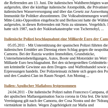
die Referenden am 13. Juni. Die italienischen Wahlberechtigten war
aufgerufen, über die künftige italienische Atompolitik, die Privatisie
italienischen Wasserversorgung und über das Gesetz zur Ausweitun
Immunität für Politiker abzustimmen. Die Volksabstimmungen wurd
Mitte-Links-Opposition eingebracht und Berlusconi hatte die Wähle
aufgerufen, in diesen Referenden mit Nein zu stimmen. Vergeblich. I
hatte sich 1987, nach der Nuklearkatastrophe von Tschernobyl, ...
Italienische Polizei beschlagnahmt eine Milliarde Euro der Ca
05.05.2011 - Mit Unterstützung der spanischen Polizei führten die
italienischen Ermittler am Dienstag einen Schlag gegen die neapolit
Camorra. Bei der Razzia wurden Immobilien, Grundstücke,
Unternehmensbeteiligungen, Autos, Boote und Motorräder im Wert 
Milliarde Euro beschlagnahmt. Bei den sichergestellten Geldmitteln s
um kriminelle Gewinne aus dem Drogen- und Waffenhandel sowie 
Erpressungen handeln. Der Polizeieinsatz richtete sich gegen den Po
und den Casalesi-Clan im Raum Neapel. Am Montag ...
Italien: Apulischer Mafiaboss festgenommen
24.04.2011 - Die italienische Polizei nahm Francesco Campana, 
der apulischen Mafiaorganisation Sacra corona in Oria fest. Die krim
Vereinigung gilt nach der Camorra, der Cosa Nostra und der 'Ndrang
viertstärkste in Italien. Wegen Zugehörigkeit zur Mafia und