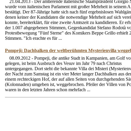
21.04.2013 - Der amtierende italienische Staatspräsident Giorgio
wurde vom italienischen Parlament mit großer Mehrheit in seinem 
bestätigt. Der 87-Jährige hatte sich nach fünf ergebnislosen Wahlgän
denen keiner der Kandidaten die notwendige Mehrheit auf sich vere
konnte, bereiterklärt, für eine zweite Amtszeit zu kandidieren. Er erh
der 1.007 abgegebenen Stimmen, Gegenkandidat Stefano Rodotà vo
Protestbewegung "Fünf Sterne" des Komikers Beppe Grillo erhielt 
Stimmen. "Ich erachte es für ...
Pompeji: Dachbalken der weltberühmten Mysterienvilla wegge
08.09.2012 - Pompeji, die antike Stadt in Kampanien, am Golf v
gelegen, ist beim Ausbruch des Vesuv im Jahr 79 nach Christus
untergegangen. Dort steht die bekannte Villa dei Misteri (Mysterienvi
der Nacht zum Samstag ist ein vier Meter langer Dachbalken aus dem
einem rechteckigen Hof, der auf allen Seiten von durchgehenden Sä
(Kolonnaden) umgeben ist, weggebrochen. Pfeiler der Villen von P
waren in den letzten Jahren schon mehrfach ...