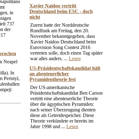
 Napolitano
Xavier Naidoo vertritt
Amt
Deutschland beim ESC - doch
gen, in
nicht
inigen
ielt 737
Zuerst hatte der Norddeutsche
n der
Rundfunk am Freitag, den 20.
217
November bekanntgegeben, dass
Xavier Naidoo Deutschland beim
Eurovision Song Contest 2016
vertreten solle, doch einen Tag später
brochen
war alles anders. ...
Lesen
on Neapel
US-Präsidentschaftskandidat hält
lla). In
an abenteuerlicher
 Peristyl,
Pyramidentheorie fest
ulenhallen
Der US-amerikanische
ompeji
Präsidentschaftskandidat Ben Carson
vertritt eine abenteuerliche Theorie
über die ägyptischen Pyramiden:
nach seiner Überzeugung dienten
diese als Getreidespeicher. Diese
Theorie verkündete er bereits im
Jahre 1998 und ...
Lesen