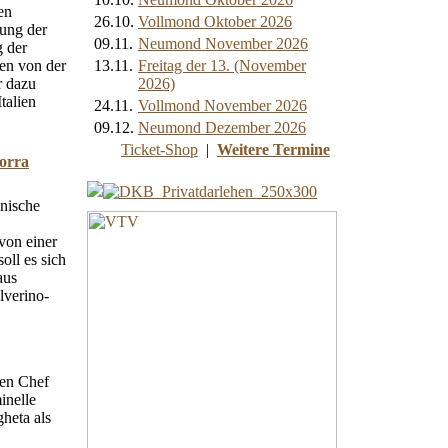
en
26.10.
Vollmond Oktober 2026
rung der
09.11.
Neumond November 2026
g der
en von der
13.11.
Freitag der 13. (November
r dazu
2026)
talien
24.11.
Vollmond November 2026
09.12.
Neumond Dezember 2026
Ticket-Shop
|
Weitere Termine
morra
anische
von einer
oll es sich
aus
lverino-
den Chef
inelle
heta als