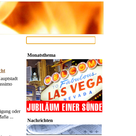
Monatsthema
cht
auptstadt
Massimo
nigung oder
fia ...
Nachrichten