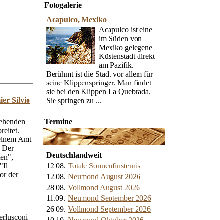
Fotogalerie
Acapulco, Mexiko
Acapulco ist eine
im Süden von
Mexiko gelegene
Küstenstadt direkt
am Pazifik.
Berühmt ist die Stadt vor allem für
seine Klippenspringer. Man findet
sie bei den Klippen La Quebrada.
er Silvio
Sie springen zu ...
tehenden
Termine
reitet.
seinem Amt
. Der
Deutschlandweit
ten",
"Il
12.08.
Totale Sonnenfinsternis
or der
12.08.
Neumond August 2026
28.08.
Vollmond August 2026
11.09.
Neumond September 2026
26.09.
Vollmond September 2026
erlusconi
10.10.
Neumond Oktober 2026