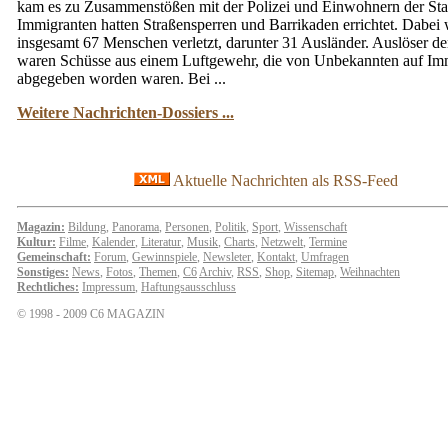
kam es zu Zusammenstößen mit der Polizei und Einwohnern der Sta
Immigranten hatten Straßensperren und Barrikaden errichtet. Dabei
insgesamt 67 Menschen verletzt, darunter 31 Ausländer. Auslöser de
waren Schüsse aus einem Luftgewehr, die von Unbekannten auf Im
abgegeben worden waren. Bei ...
Weitere Nachrichten-Dossiers ...
Aktuelle Nachrichten als RSS-Feed
Magazin:
Bildung
,
Panorama
,
Personen
,
Politik
,
Sport
,
Wissenschaft
Kultur:
Filme
,
Kalender
,
Literatur
,
Musik
,
Charts
,
Netzwelt
,
Termine
Gemeinschaft:
Forum
,
Gewinnspiele
,
Newsleter
,
Kontakt
,
Umfragen
Sonstiges:
News
,
Fotos
,
Themen
,
C6
Archiv
,
RSS
,
Shop
,
Sitemap
,
Weihnachten
Rechtliches:
Impressum
,
Haftungsausschluss
© 1998 - 2009 C6 MAGAZIN