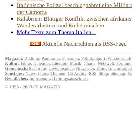
Italienische Polizei beschlagnahmt eine Milliar
der Camorra
Kalabrien: Blutiger Konflikt zwischen afrikani
Wanderarbeitern und Einheimischen
Mehr Texte zum Thema Italien...
Aktuelle Nachrichten als RSS-Feed
Magazin:
Bildung
,
Panorama
,
Personen
,
Politik
,
Sport
,
Wissenschaft
Kultur:
Filme
,
Kalender
,
Literatur
,
Musik
,
Charts
,
Netzwelt
,
Termine
Gemeinschaft:
Forum
,
Gewinnspiele
,
Newsleter
,
Kontakt
,
Umfragen
Sonstiges:
News
,
Fotos
,
Themen
,
C6
Archiv
,
RSS
,
Shop
,
Sitemap
,
We
Rechtliches:
Impressum
,
Haftungsausschluss
© 1998 - 2009 C6 MAGAZIN