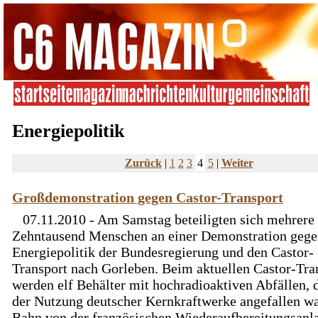
Energiepolitik
Zurück
|
1
2
3
4
5
|
Weiter
Großdemonstration gegen Castor-Transport
07.11.2010 - Am Samstag beteiligten sich mehrere
Zehntausend Menschen an einer Demonstration gege
Energiepolitik der Bundesregierung und den Castor-
Transport nach Gorleben. Beim aktuellen Castor-Tra
werden elf Behälter mit hochradioaktiven Abfällen, d
der Nutzung deutscher Kernkraftwerke angefallen wa
Bahn von der französischen Wiederaufbereitungsanl