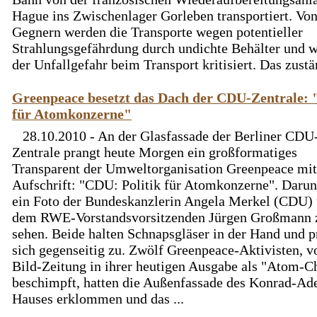
Hague ins Zwischenlager Gorleben transportiert. Vo
Gegnern werden die Transporte wegen potentieller
Strahlungsgefährdung durch undichte Behälter und 
der Unfallgefahr beim Transport kritisiert. Das zustän
Greenpeace besetzt das Dach der CDU-Zentrale: "
für Atomkonzerne"
28.10.2010 - An der Glasfassade der Berliner CDU
Zentrale prangt heute Morgen ein großformatiges
Transparent der Umweltorganisation Greenpeace mit
Aufschrift: "CDU: Politik für Atomkonzerne". Darunt
ein Foto der Bundeskanzlerin Angela Merkel (CDU)
dem RWE-Vorstandsvorsitzenden Jürgen Großmann 
sehen. Beide halten Schnapsgläser in der Hand und p
sich gegenseitig zu. Zwölf Greenpeace-Aktivisten, v
Bild-Zeitung in ihrer heutigen Ausgabe als "Atom-C
beschimpft, hatten die Außenfassade des Konrad-Ad
Hauses erklommen und das ...