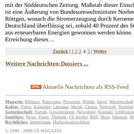
mit der Süddeutschen Zeitung. Maßstab dieser Eins
ist eine Äußerung von Bundesumweltminister Norbe
Röttgen, wonach die Stromerzeugung durch Kernener
Deutschland überflüssig sei, sobald 40 Prozent des 
aus erneuerbaren Energien gewonnen werden könne.
Erreichung dieses ...
Zurück
|
1
2
3
4
5
|
Weiter
Weitere Nachrichten-Dossiers ...
Aktuelle Nachrichten als RSS-Feed
Magazin:
Bildung
,
Panorama
,
Personen
,
Politik
,
Sport
,
Wissenschaft
Kultur:
Filme
,
Kalender
,
Literatur
,
Musik
,
Charts
,
Netzwelt
,
Termine
Gemeinschaft:
Forum
,
Gewinnspiele
,
Newsleter
,
Kontakt
,
Umfragen
Sonstiges:
News
,
Fotos
,
Themen
,
C6
Archiv
,
RSS
,
Shop
,
Sitemap
,
We
Rechtliches:
Impressum
,
Haftungsausschluss
© 1998 - 2009 C6 MAGAZIN