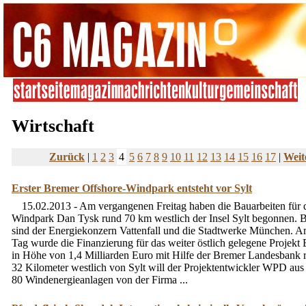
Wirtschaft
Zurück
|
1
2
3
4
5
6
7
8
9
10
11
12
13
14
15
16
17
|
Weit
Erster Bremer Offshore-Windpark entsteht vor Sylt
15.02.2013 - Am vergangenen Freitag haben die Bauarbeiten für 
Windpark Dan Tysk rund 70 km westlich der Insel Sylt begonnen. Be
sind der Energiekonzern Vattenfall und die Stadtwerke München. A
Tag wurde die Finanzierung für das weiter östlich gelegene Projekt
in Höhe von 1,4 Milliarden Euro mit Hilfe der Bremer Landesbank re
32 Kilometer westlich von Sylt will der Projektentwickler WPD au
80 Windenergieanlagen von der Firma ...