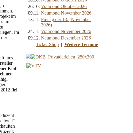
,5
26.10.
Vollmond Oktober 2026
timmen.
09.11.
Neumond November 2026
rojekt im
13.11.
Freitag der 13. (November
n. Im
2026)
zu
24.11.
Vollmond November 2026
zulegen. Im
der ...
09.12.
Neumond Dezember 2026
Ticket-Shop
|
Weitere Termine
pft ums
steller
ner Kraft
rnehmen
ähig.
iert
2012 fiel
roduzent
eltweit"
rkauften
Prozent.