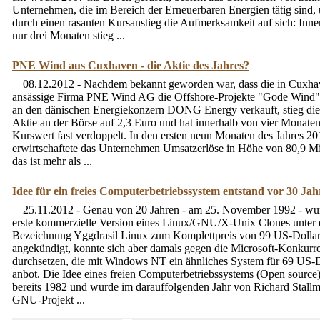
Unternehmen, die im Bereich der Erneuerbaren Energien tätig sind,
durch einen rasanten Kursanstieg die Aufmerksamkeit auf sich: Inne
nur drei Monaten stieg ...
PNE Wind aus Cuxhaven - die Aktie des Jahres?
08.12.2012 - Nachdem bekannt geworden war, dass die in Cuxh
ansässige Firma PNE Wind AG die Offshore-Projekte "Gode Wind" I
an den dänischen Energiekonzern DONG Energy verkauft, stieg di
Aktie an der Börse auf 2,3 Euro und hat innerhalb von vier Monate
Kurswert fast verdoppelt. In den ersten neun Monaten des Jahres 20
erwirtschaftete das Unternehmen Umsatzerlöse in Höhe von 80,9 Mi
das ist mehr als ...
Idee für ein freies Computerbetriebssystem entstand vor 30 Ja
25.11.2012 - Genau von 20 Jahren - am 25. November 1992 - wu
erste kommerzielle Version eines Linux/GNU/X-Unix Clones unter 
Bezeichnung Yggdrasil Linux zum Komplettpreis von 99 US-Dolla
angekündigt, konnte sich aber damals gegen die Microsoft-Konkurre
durchsetzen, die mit Windows NT ein ähnliches System für 69 US-D
anbot. Die Idee eines freien Computerbetriebssystems (Open source)
bereits 1982 und wurde im darauffolgenden Jahr von Richard Stallm
GNU-Projekt ...