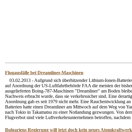
Flugausfälle bei Dreamliner-Maschinen
03.02.2013 - Aufgrund sich überhitzender Lithium-Ionen-Batteri
auf Anordnung der US-Luftfahrtbehörde FAA die meisten der bisher
ausgelieferten Boing-787-Maschinen "Dreamliner" am Boden bleiben
Nachweis erbracht wurde, dass sie verkehrssicher sind. Eine derarti
Anordnung gab es seit 1979 nicht mehr. Eine Rauchentwicklung an 
Batterien hatte einen Dreamliner am Mittwoch auf dem Weg von Y
nach Tokio in Takamatsu zu einer Notlandung gezwungen. Von de
Flugverbot sind viele Luftverkehrsunternehmen betroffen, nachdem .
Bulgariens Regierung will jetzt doch kein neues Atomkraftwerk