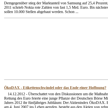
Demgegenüber stieg der Marktanteil von Samsung auf 25,4 Prozent.
2011 schrieb Nokia rote Zahlen von fast 1,5 Mrd. Euro. Bis nächstes
sollen 10.000 Stellen abgebaut werden. Schon ...
ÖkoDAX - Etikettenschwindel oder das Ende einer Hoffnung?
14.12.2012 - Überschattet von den Diskussionen um die Maßnah
Rettung des Euro feierte eine junge Pflanze der Deutschen Börse Mi
Jahres 2012 ihr fünfjähriges Jubliäum: Der Aktienindex ÖkoDAX. 
am 4. Juni 2007 ins Leben gerufen, besteht aus den Aktien von zeh