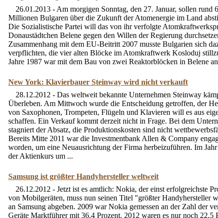
26.01.2013 - Am morgigen Sonntag, den 27. Januar, sollen rund 6
Millionen Bulgaren über die Zukunft der Atomenergie im Land abs
Die Sozialistische Partei will das von ihr verfolgte Atomkraftwerksp
Donaustädtchen Belene gegen den Willen der Regierung durchsetze
Zusammenhang mit dem EU-Beitritt 2007 musste Bulgarien sich da
verpflichten, die vier alten Blöcke im Atomkraftwerk Kosloduj still
Jahre 1987 war mit dem Bau von zwei Reaktorblöcken in Belene an 
New York: Klavierbauer Steinway wird nicht verkauft
28.12.2012 - Das weltweit bekannte Unternehmen Steinway käm
Überleben. Am Mittwoch wurde die Entscheidung getroffen, der Her
von Saxophonen, Trompeten, Flügeln und Klavieren will es aus eige
schaffen. Ein Verkauf kommt derzeit nicht in Frage. Bei dem Unte
stagniert der Absatz, die Produktionskosten sind nicht wettbewerbsf
Bereits Mitte 2011 war die Investmentbank Allen & Company engag
worden, um eine Neuausrichtung der Firma herbeizuführen. Im Jahr 
der Aktienkurs um ...
Samsung ist größter Handyhersteller weltweit
26.12.2012 - Jetzt ist es amtlich: Nokia, der einst erfolgreichste P
von Mobilgeräten, muss nun seinen Titel "größter Handyhersteller w
an Samsung abgeben. 2009 war Nokia gemessen an der Zahl der ve
Geräte Marktführer mit 36,4 Prozent. 2012 waren es nur noch 22,5 