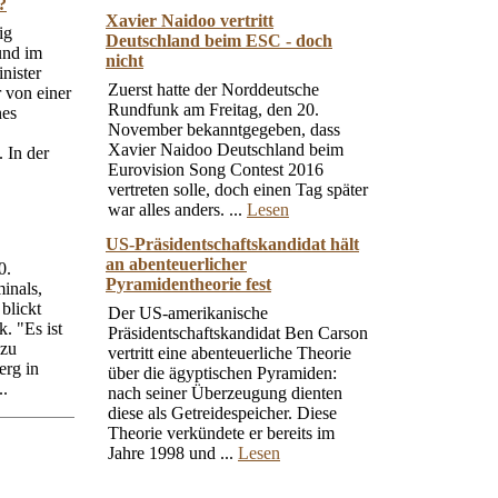
?
Xavier Naidoo vertritt
ig
Deutschland beim ESC - doch
und im
nicht
nister
Zuerst hatte der Norddeutsche
 von einer
Rundfunk am Freitag, den 20.
nes
November bekanntgegeben, dass
Xavier Naidoo Deutschland beim
 In der
Eurovision Song Contest 2016
vertreten solle, doch einen Tag später
war alles anders. ...
Lesen
US-Präsidentschaftskandidat hält
an abenteuerlicher
0.
Pyramidentheorie fest
inals,
blickt
Der US-amerikanische
. "Es ist
Präsidentschaftskandidat Ben Carson
 zu
vertritt eine abenteuerliche Theorie
erg in
über die ägyptischen Pyramiden:
..
nach seiner Überzeugung dienten
diese als Getreidespeicher. Diese
Theorie verkündete er bereits im
Jahre 1998 und ...
Lesen