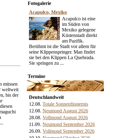
Fotogalerie
Acapulco, Mexiko
Acapulco ist eine
im Süden von
Mexiko gelegene
Küstenstadt direkt
am Pazifik.
Berühmt ist die Stadt vor allem für
seine Klippenspringer. Man findet
sie bei den Klippen La Quebrada.
Sie springen zu ...
Termine
en müssen
 weltweit
, bis der
Deutschlandweit
ge
12.08.
Totale Sonnenfinsternis
diesen
12.08.
Neumond August 2026
amaguchi
m
28.08.
Vollmond August 2026
..
11.09.
Neumond September 2026
26.09.
Vollmond September 2026
10.10.
Neumond Oktober 2026