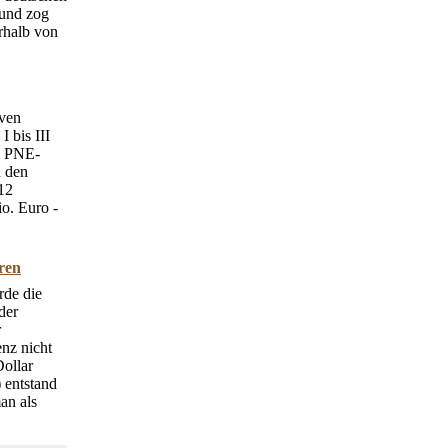
 und zog
rhalb von
aven
 bis III
e PNE-
n den
12
o. Euro -
hren
rde die
der
r
nz nicht
ollar
 entstand
an als