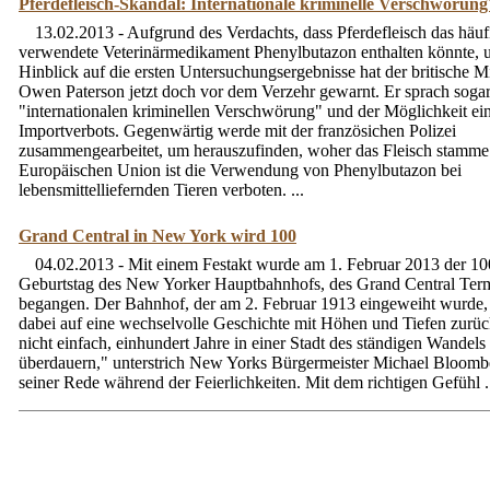
Pferdefleisch-Skandal: Internationale kriminelle Verschwörung
13.02.2013 - Aufgrund des Verdachts, dass Pferdefleisch das häuf
verwendete Veterinärmedikament Phenylbutazon enthalten könnte, 
Hinblick auf die ersten Untersuchungsergebnisse hat der britische Mi
Owen Paterson jetzt doch vor dem Verzehr gewarnt. Er sprach sogar
"internationalen kriminellen Verschwörung" und der Möglichkeit ei
Importverbots. Gegenwärtig werde mit der französichen Polizei
zusammengearbeitet, um herauszufinden, woher das Fleisch stamme.
Europäischen Union ist die Verwendung von Phenylbutazon bei
lebensmittelliefernden Tieren verboten. ...
Grand Central in New York wird 100
04.02.2013 - Mit einem Festakt wurde am 1. Februar 2013 der 10
Geburtstag des New Yorker Hauptbahnhofs, des Grand Central Term
begangen. Der Bahnhof, der am 2. Februar 1913 eingeweiht wurde, 
dabei auf eine wechselvolle Geschichte mit Höhen und Tiefen zurück
nicht einfach, einhundert Jahre in einer Stadt des ständigen Wandels
überdauern," unterstrich New Yorks Bürgermeister Michael Bloomb
seiner Rede während der Feierlichkeiten. Mit dem richtigen Gefühl .