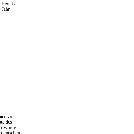
 Bereits
 Jahr
men zur
tte des
Er wurde
n deutschen