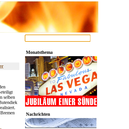
Monatsthema
er
den
teiligt
m selben
 Butendiek
alisiert.
s Bremen
Nachrichten