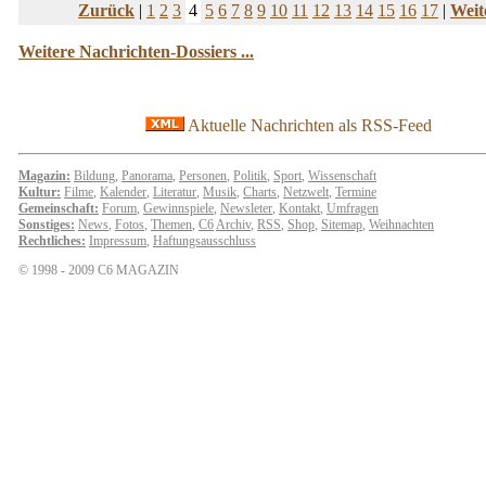
Zurück
|
1
2
3
4
5
6
7
8
9
10
11
12
13
14
15
16
17
|
Weit
Weitere Nachrichten-Dossiers ...
Aktuelle Nachrichten als RSS-Feed
Magazin:
Bildung
,
Panorama
,
Personen
,
Politik
,
Sport
,
Wissenschaft
Kultur:
Filme
,
Kalender
,
Literatur
,
Musik
,
Charts
,
Netzwelt
,
Termine
Gemeinschaft:
Forum
,
Gewinnspiele
,
Newsleter
,
Kontakt
,
Umfragen
Sonstiges:
News
,
Fotos
,
Themen
,
C6
Archiv
,
RSS
,
Shop
,
Sitemap
,
Weihnachten
Rechtliches:
Impressum
,
Haftungsausschluss
© 1998 - 2009 C6 MAGAZIN