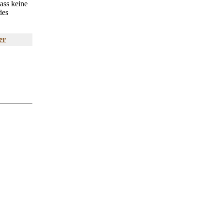
dass keine
des
er