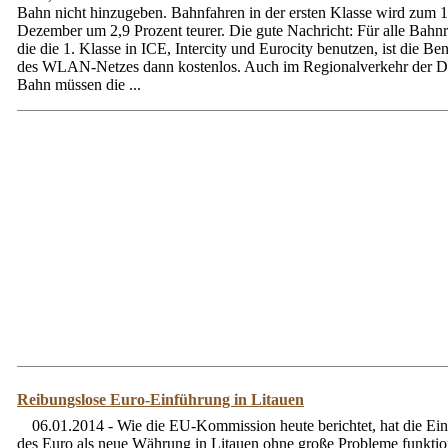
Bahn nicht hinzugeben. Bahnfahren in der ersten Klasse wird zum 1
Dezember um 2,9 Prozent teurer. Die gute Nachricht: Für alle Bahn
die die 1. Klasse in ICE, Intercity und Eurocity benutzen, ist die B
des WLAN-Netzes dann kostenlos. Auch im Regionalverkehr der D
Bahn müssen die ...
Reibungslose Euro-Einführung in Litauen
06.01.2014 - Wie die EU-Kommission heute berichtet, hat die Ei
des Euro als neue Währung in Litauen ohne große Probleme funktion