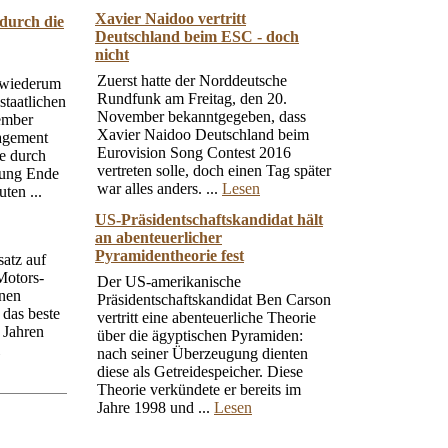
Xavier Naidoo vertritt
 durch die
Deutschland beim ESC - doch
nicht
Zuerst hatte der Norddeutsche
 wiederum
Rundfunk am Freitag, den 20.
staatlichen
November bekanntgegeben, dass
zember
Xavier Naidoo Deutschland beim
agement
Eurovision Song Contest 2016
e durch
vertreten solle, doch einen Tag später
fnung Ende
war alles anders. ...
Lesen
ten ...
US-Präsidentschaftskandidat hält
an abenteuerlicher
Pyramidentheorie fest
atz auf
Motors-
Der US-amerikanische
onen
Präsidentschaftskandidat Ben Carson
 das beste
vertritt eine abenteuerliche Theorie
 Jahren
über die ägyptischen Pyramiden:
nach seiner Überzeugung dienten
diese als Getreidespeicher. Diese
Theorie verkündete er bereits im
Jahre 1998 und ...
Lesen