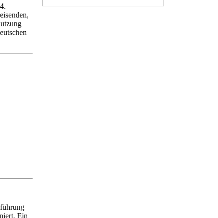
4.
reisenden,
enutzung
eutschen
nführung
iert. Ein