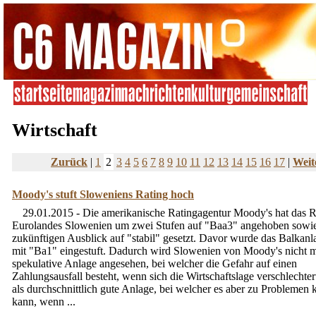
Wirtschaft
Zurück
|
1
2
3
4
5
6
7
8
9
10
11
12
13
14
15
16
17
|
Weit
Moody's stuft Sloweniens Rating hoch
29.01.2015 - Die amerikanische Ratingagentur Moody's hat das R
Eurolandes Slowenien um zwei Stufen auf "Baa3" angehoben sowi
zukünftigen Ausblick auf "stabil" gesetzt. Davor wurde das Balkan
mit "Ba1" eingestuft. Dadurch wird Slowenien von Moody's nicht m
spekulative Anlage angesehen, bei welcher die Gefahr auf einen
Zahlungsausfall besteht, wenn sich die Wirtschaftslage verschlechter
als durchschnittlich gute Anlage, bei welcher es aber zu Probleme
kann, wenn ...