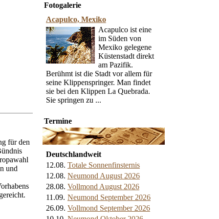
Fotogalerie
Acapulco, Mexiko
Acapulco ist eine
im Süden von
Mexiko gelegene
Küstenstadt direkt
am Pazifik.
Berühmt ist die Stadt vor allem für
seine Klippenspringer. Man findet
sie bei den Klippen La Quebrada.
Sie springen zu ...
Termine
g für den
Bündnis
Deutschlandweit
uropawahl
12.08.
Totale Sonnenfinsternis
en und
12.08.
Neumond August 2026
 Vorhabens
28.08.
Vollmond August 2026
gereicht.
11.09.
Neumond September 2026
26.09.
Vollmond September 2026
10.10.
Neumond Oktober 2026