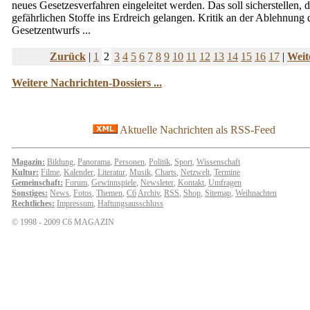
neues Gesetzesverfahren eingeleitet werden. Das soll sicherstellen, 
gefährlichen Stoffe ins Erdreich gelangen. Kritik an der Ablehnung 
Gesetzentwurfs ...
Zurück
|
1
2
3
4
5
6
7
8
9
10
11
12
13
14
15
16
17
|
Weit
Weitere Nachrichten-Dossiers ...
Aktuelle Nachrichten als RSS-Feed
Magazin:
Bildung
,
Panorama
,
Personen
,
Politik
,
Sport
,
Wissenschaft
Kultur:
Filme
,
Kalender
,
Literatur
,
Musik
,
Charts
,
Netzwelt
,
Termine
Gemeinschaft:
Forum
,
Gewinnspiele
,
Newsleter
,
Kontakt
,
Umfragen
Sonstiges:
News
,
Fotos
,
Themen
,
C6
Archiv
,
RSS
,
Shop
,
Sitemap
,
Weihnachten
Rechtliches:
Impressum
,
Haftungsausschluss
© 1998 - 2009 C6 MAGAZIN