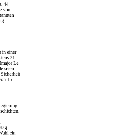
a. 44
ie von
enannten
ng
 in einer
stens 21
almajor Le
de seien
Sicherheit
von 15
regierung
schichten,
n
stag
 Wahl ein