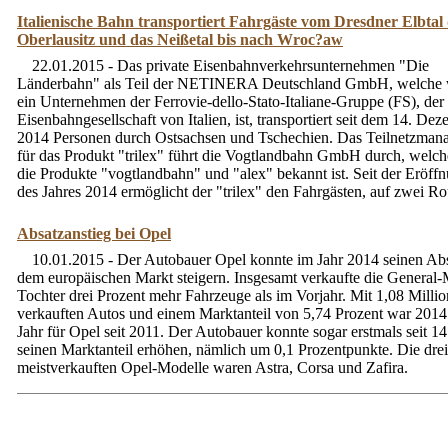
Italienische Bahn transportiert Fahrgäste vom Dresdner Elbtal
Oberlausitz und das Neißetal bis nach Wroc?aw
22.01.2015 - Das private Eisenbahnverkehrsunternehmen "Die
Länderbahn" als Teil der NETINERA Deutschland GmbH, welche
ein Unternehmen der Ferrovie-dello-Stato-Italiane-Gruppe (FS), der 
Eisenbahngesellschaft von Italien, ist, transportiert seit dem 14. De
2014 Personen durch Ostsachsen und Tschechien. Das Teilnetzman
für das Produkt "trilex" führt die Vogtlandbahn GmbH durch, welch
die Produkte "vogtlandbahn" und "alex" bekannt ist. Seit der Eröf
des Jahres 2014 ermöglicht der "trilex" den Fahrgästen, auf zwei Rou
Absatzanstieg bei Opel
10.01.2015 - Der Autobauer Opel konnte im Jahr 2014 seinen Abs
dem europäischen Markt steigern. Insgesamt verkaufte die General-
Tochter drei Prozent mehr Fahrzeuge als im Vorjahr. Mit 1,08 Milli
verkauften Autos und einem Marktanteil von 5,74 Prozent war 2014
Jahr für Opel seit 2011. Der Autobauer konnte sogar erstmals seit 14
seinen Marktanteil erhöhen, nämlich um 0,1 Prozentpunkte. Die drei
meistverkauften Opel-Modelle waren Astra, Corsa und Zafira.