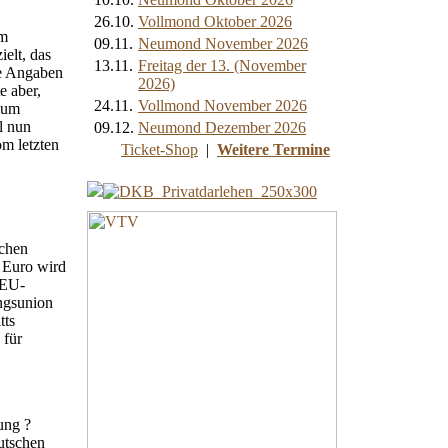
26.10.
Vollmond Oktober 2026
im
09.11.
Neumond November 2026
elt, das
13.11.
Freitag der 13. (November
ne Angaben
2026)
 aber,
24.11.
Vollmond November 2026
 um
l nun
09.12.
Neumond Dezember 2026
om letzten
Ticket-Shop
|
Weitere Termine
schen
m Euro wird
 EU-
ngsunion
tts
 für
ung ?
utschen