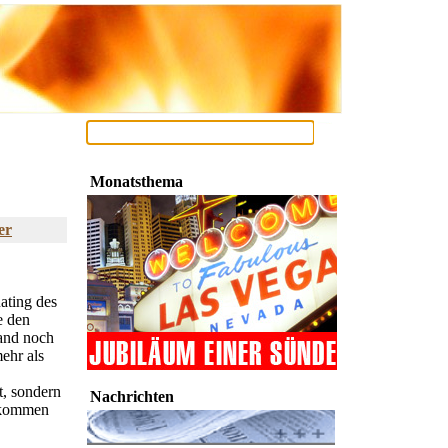
Monatsthema
er
ating des
e den
land noch
ehr als
t, sondern
Nachrichten
n kommen