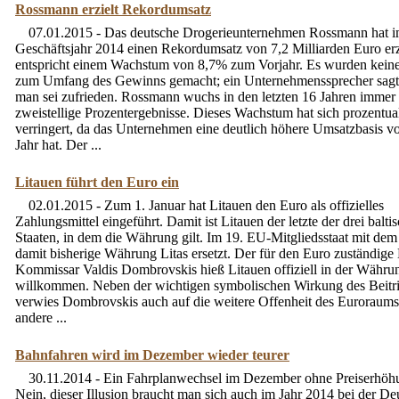
Rossmann erzielt Rekordumsatz
07.01.2015 - Das deutsche Drogerieunternehmen Rossmann hat 
Geschäftsjahr 2014 einen Rekordumsatz von 7,2 Milliarden Euro erzi
entspricht einem Wachstum von 8,7% zum Vorjahr. Es wurden kei
zum Umfang des Gewinns gemacht; ein Unternehmenssprecher sagte
man sei zufrieden. Rossmann wuchs in den letzten 16 Jahren immer
zweistellige Prozentergebnisse. Dieses Wachstum hat sich prozentua
verringert, da das Unternehmen eine deutlich höhere Umsatzbasis v
Jahr hat. Der ...
Litauen führt den Euro ein
02.01.2015 - Zum 1. Januar hat Litauen den Euro als offizielles
Zahlungsmittel eingeführt. Damit ist Litauen der letzte der drei balti
Staaten, in dem die Währung gilt. Im 19. EU-Mitgliedsstaat mit de
damit bisherige Währung Litas ersetzt. Der für den Euro zuständige
Kommissar Valdis Dombrovskis hieß Litauen offiziell in der Währu
willkommen. Neben der wichtigen symbolischen Wirkung des Beitri
verwies Dombrovskis auch auf die weitere Offenheit des Euroraums
andere ...
Bahnfahren wird im Dezember wieder teurer
30.11.2014 - Ein Fahrplanwechsel im Dezember ohne Preiserhöh
Nein, dieser Illusion braucht man sich auch im Jahr 2014 bei der De