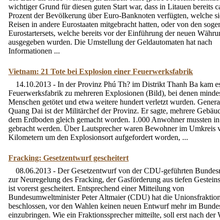
wichtiger Grund für diesen guten Start war, dass in Litauen bereits c
Prozent der Bevölkerung über Euro-Banknoten verfügten, welche s
Reisen in andere Eurostaaten mitgebracht hatten, oder von den sog
Eurostartersets, welche bereits vor der Einführung der neuen Währu
ausgegeben wurden. Die Umstellung der Geldautomaten hat nach
Informationen ...
Vietnam: 21 Tote bei Explosion einer Feuerwerksfabrik
14.10.2013 - In der Provinz Phú Th? im Distrikt Thanh Ba kam es
Feuerwerksfabrik zu mehreren Explosionen (Bild), bei denen minde
Menschen getötet und etwa weitere hundert verletzt wurden. Gener
Quang Dai ist der Militärchef der Provinz. Er sagte, mehrere Gebäu
dem Erdboden gleich gemacht worden. 1.000 Anwohner mussten in 
gebracht werden. Über Lautsprecher waren Bewohner im Umkreis 
Kilometern um den Explosionsort aufgefordert worden, ...
Fracking: Gesetzentwurf gescheitert
08.06.2013 - Der Gesetzentwurf von der CDU-geführten Bundes
zur Neuregelung des Fracking, der Gasförderung aus tiefen Gesteins
ist vorerst gescheitert. Entsprechend einer Mitteilung von
Bundesumweltminister Peter Altmaier (CDU) hat die Unionsfraktio
beschlossen, vor den Wahlen keinen neuen Entwurf mehr im Bunde
einzubringen. Wie ein Fraktionssprecher mitteilte, soll erst nach der