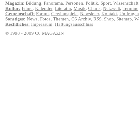
Magazin:
Bildung
,
Panorama
,
Personen
,
Politik
,
Sport
,
Wissenschaft
Kultur:
Filme
,
Kalender
,
Literatur
,
Musik
,
Charts
,
Netzwelt
,
Termine
Gemeinschaft:
Forum
,
Gewinnspiele
,
Newsleter
,
Kontakt
,
Umfragen
Sonstiges:
News
,
Fotos
,
Themen
,
C6
Archiv
,
RSS
,
Shop
,
Sitemap
,
We
Rechtliches:
Impressum
,
Haftungsausschluss
© 1998 - 2009 C6 MAGAZIN