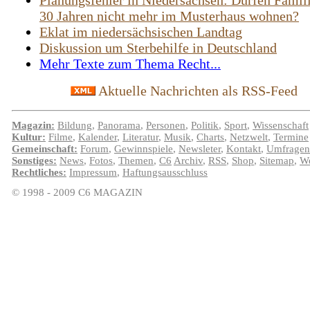
Planungsfehler in Niedersachsen: Dürfen Famil
30 Jahren nicht mehr im Musterhaus wohnen?
Eklat im niedersächsischen Landtag
Diskussion um Sterbehilfe in Deutschland
Mehr Texte zum Thema Recht...
Aktuelle Nachrichten als RSS-Feed
Magazin:
Bildung
,
Panorama
,
Personen
,
Politik
,
Sport
,
Wissenschaft
Kultur:
Filme
,
Kalender
,
Literatur
,
Musik
,
Charts
,
Netzwelt
,
Termine
Gemeinschaft:
Forum
,
Gewinnspiele
,
Newsleter
,
Kontakt
,
Umfragen
Sonstiges:
News
,
Fotos
,
Themen
,
C6
Archiv
,
RSS
,
Shop
,
Sitemap
,
We
Rechtliches:
Impressum
,
Haftungsausschluss
© 1998 - 2009 C6 MAGAZIN