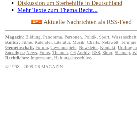
Diskussion um Sterbehilfe in Deutschland
Mehr Texte zum Thema Recht...
Aktuelle Nachrichten als RSS-Feed
Magazin:
Bildung
,
Panorama
,
Personen
,
Politik
,
Sport
,
Wissenschaft
Kultur:
Filme
,
Kalender
,
Literatur
,
Musik
,
Charts
,
Netzwelt
,
Termine
Gemeinschaft:
Forum
,
Gewinnspiele
,
Newsleter
,
Kontakt
,
Umfragen
Sonstiges:
News
,
Fotos
,
Themen
,
C6
Archiv
,
RSS
,
Shop
,
Sitemap
,
We
Rechtliches:
Impressum
,
Haftungsausschluss
© 1998 - 2009 C6 MAGAZIN