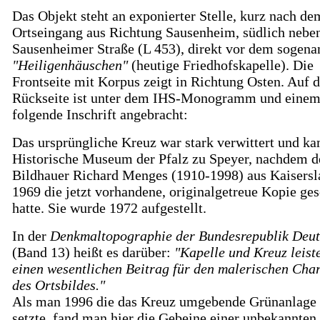
Das Objekt steht an exponierter Stelle, kurz nach de
Ortseingang aus Richtung Sausenheim, südlich nebe
Sausenheimer Straße (L 453), direkt vor dem sogena
"Heiligenhäuschen"
(heutige Friedhofskapelle). Die
Frontseite mit Korpus zeigt in Richtung Osten. Auf d
Rückseite ist unter dem IHS-Monogramm und einem
folgende Inschrift angebracht:
Das ursprüngliche Kreuz war stark verwittert und ka
Historische Museum der Pfalz zu Speyer, nachdem d
Bildhauer Richard Menges (1910-1998) aus Kaisersl
1969 die jetzt vorhandene, originalgetreue Kopie ge
hatte. Sie wurde 1972 aufgestellt.
In der
Denkmaltopographie der Bundesrepublik Deut
(Band 13) heißt es darüber:
"Kapelle und Kreuz leiste
einen wesentlichen Beitrag für den malerischen Cha
des Ortsbildes."
Als man 1996 die das Kreuz umgebende Grünanlage 
setzte, fand man hier die Gebeine einer unbekannten