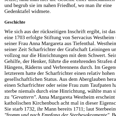
und begrub sie im nahen Friedhof, wo man ihr eine
Gedenktafel widmete.
Geschichte
Wie sich aus der rückseitigen Inschrift ergibt, ist da
eine 1703 erfolgte Stiftung von Servacius Westheim
seiner Frau Anna Margareta aus Tiefenthal. Westhei
seiner Zeit Scharfrichter der Grafschaft Leiningen u
vollzog nur die Hinrichtungen mit dem Schwert. Sei
Gehilfe, der Henker, führte die entehrenden Strafen 
Hängens, Räderns und Verbrennens durch. Im Gegen
letzterem hatte der Scharfrichter einen relativ hohen
gesellschaftlichen Status. Aus dem Aberglauben hera
einen Scharfrichter oder seine Frau zum Taufpaten h
sterbe niemals durch eine Hinrichtung, wählte man s
zu
"Gevattern"
. Anna Margareta Westheim erscheint
katholischen Kirchenbuch acht mal in dieser Eigensc
Sie starb 1732, ihr Mann bereits 1711; laut Sterbeein
"fromm und nach Empfang der Sterbesakramente"
. B