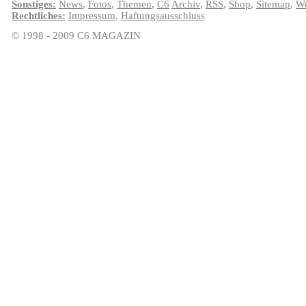
Sonstiges:
News
,
Fotos
,
Themen
,
C6
Archiv
,
RSS
,
Shop
,
Sitemap
,
We
Rechtliches:
Impressum
,
Haftungsausschluss
© 1998 - 2009 C6 MAGAZIN