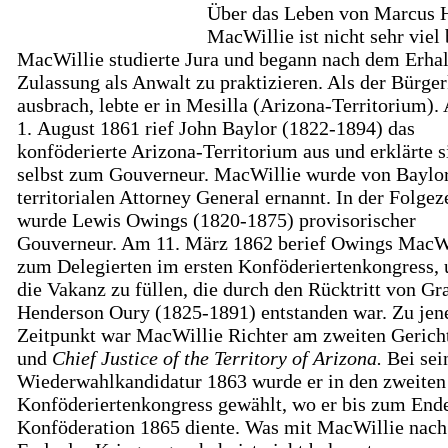
Über das Leben von Marcus 
MacWillie ist nicht sehr viel
MacWillie studierte Jura und begann nach dem Erhal
Zulassung als Anwalt zu praktizieren. Als der Bürger
ausbrach, lebte er in Mesilla (Arizona-Territorium)
1. August 1861 rief John Baylor (1822-1894) das
konföderierte Arizona-Territorium aus und erklärte s
selbst zum Gouverneur. MacWillie wurde von Baylo
territorialen Attorney General ernannt. In der Folgez
wurde Lewis Owings (1820-1875) provisorischer
Gouverneur. Am 11. März 1862 berief Owings MacW
zum Delegierten im ersten Konföderiertenkongress, 
die Vakanz zu füllen, die durch den Rücktritt von Gr
Henderson Oury (1825-1891) entstanden war. Zu je
Zeitpunkt war MacWillie Richter am zweiten Gerich
und
Chief Justice of the Territory of Arizona.
Bei sei
Wiederwahlkandidatur 1863 wurde er in den zweiten
Konföderiertenkongress gewählt, wo er bis zum End
Konföderation 1865 diente. Was mit MacWillie nac