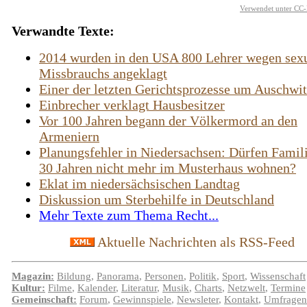
Verwendet unter CC-
Verwandte Texte:
2014 wurden in den USA 800 Lehrer wegen sex
Missbrauchs angeklagt
Einer der letzten Gerichtsprozesse um Auschwi
Einbrecher verklagt Hausbesitzer
Vor 100 Jahren begann der Völkermord an den
Armeniern
Planungsfehler in Niedersachsen: Dürfen Famil
30 Jahren nicht mehr im Musterhaus wohnen?
Eklat im niedersächsischen Landtag
Diskussion um Sterbehilfe in Deutschland
Mehr Texte zum Thema Recht...
Aktuelle Nachrichten als RSS-Feed
Magazin:
Bildung
,
Panorama
,
Personen
,
Politik
,
Sport
,
Wissenschaft
Kultur:
Filme
,
Kalender
,
Literatur
,
Musik
,
Charts
,
Netzwelt
,
Termine
Gemeinschaft:
Forum
,
Gewinnspiele
,
Newsleter
,
Kontakt
,
Umfragen