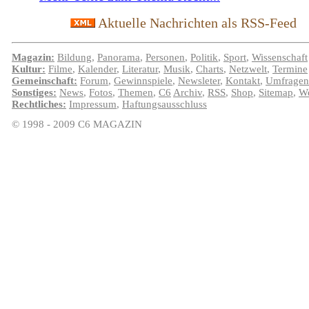
Aktuelle Nachrichten als RSS-Feed
Magazin:
Bildung
,
Panorama
,
Personen
,
Politik
,
Sport
,
Wissenschaft
Kultur:
Filme
,
Kalender
,
Literatur
,
Musik
,
Charts
,
Netzwelt
,
Termine
Gemeinschaft:
Forum
,
Gewinnspiele
,
Newsleter
,
Kontakt
,
Umfragen
Sonstiges:
News
,
Fotos
,
Themen
,
C6
Archiv
,
RSS
,
Shop
,
Sitemap
,
We
Rechtliches:
Impressum
,
Haftungsausschluss
© 1998 - 2009 C6 MAGAZIN